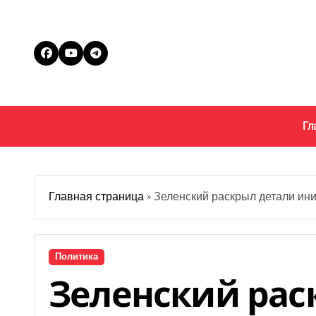
Перейти
к
содержанию
Гл
Главная страница
»
Зеленский раскрыл детали ин
Политика
Зеленский рас