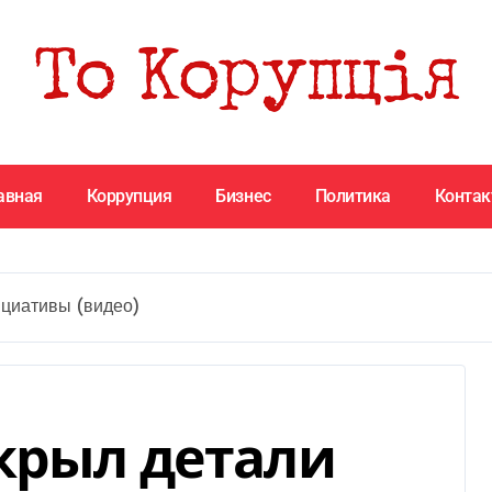
авная
Коррупция
Бизнес
Политика
Конта
ициативы (видео)
крыл детали