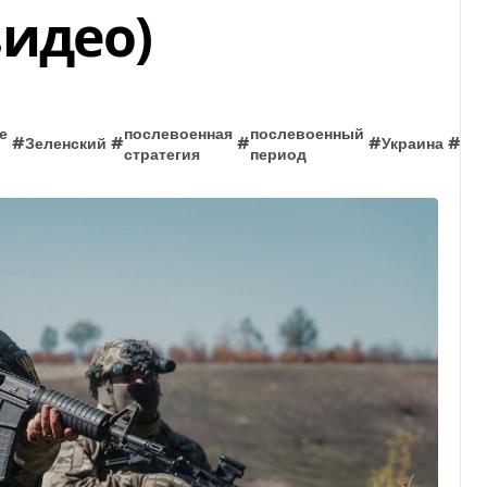
идео)
е
послевоенная
послевоенный
ук
#
Зеленский
#
#
#
Украина
#
стратегия
период
во