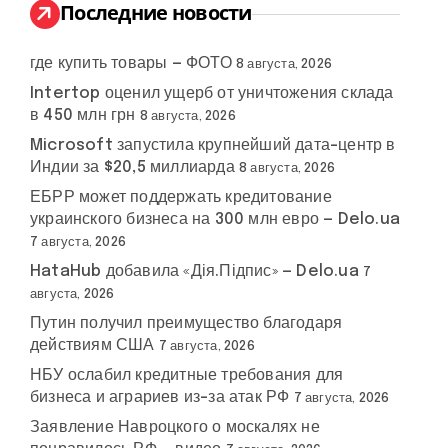
:
Последние новости
где купить товары — ФОТО
8 августа, 2026
Intertop оценил ущерб от уничтожения склада
в 450 млн грн
частные
8 августа, 2026
раинские
экспорт
#
военные
#
ины
безопасности
Microsoft запустила крупнейший дата-центр в
компании
Индии за $20,5 миллиарда
8 августа, 2026
ЕБРР может поддержать кредитование
украинского бизнеса на 300 млн евро — Delo.ua
7 августа, 2026
HataHub добавила «Дія.Підпис» — Delo.ua
7
августа, 2026
Путин получил преимущество благодаря
действиям США
7 августа, 2026
НБУ ослабил кредитные требования для
бизнеса и аграриев из-за атак РФ
7 августа, 2026
Заявление Навроцкого о москалях не