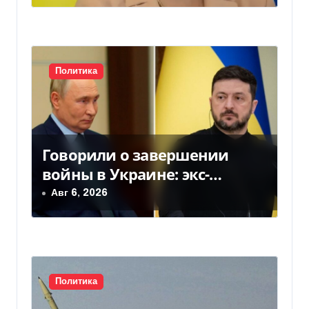
подозрение
п
и
с
Политика
я
м
Говорили о завершении
войны в Украине: экс-
чиновники ЕС и РФ провели
Авг 6, 2026
тайные переговоры, — СМИ
Политика