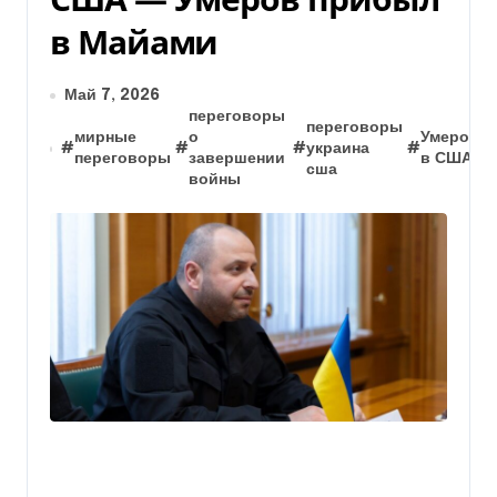
в Майами
Май 7, 2026
переговоры
переговоры
мирные
о
Умеров
#
#
#
украина
#
переговоры
завершении
в США
сша
войны