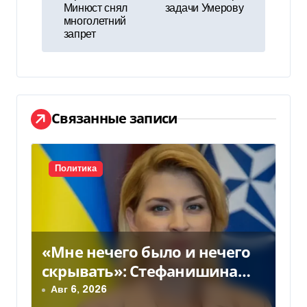
в
Минюст снял
задачи Умерову
многолетний
и
запрет
г
а
ц
Связанные записи
и
я
Политика
п
о
«Мне нечего было и нечего
з
скрывать»: Стефанишина
а
прокомментировала новое
Авг 6, 2026