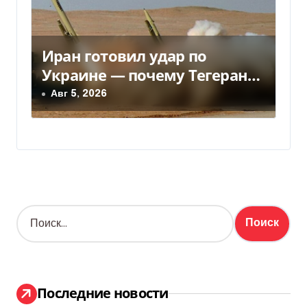
Иран готовил удар по
Украине — почему Тегеран
передумал
Авг 5, 2026
Н
а
й
т
и
:
Последние новости