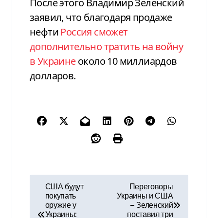
После этого Владимир Зеленский
заявил, что благодаря продаже
нефти
Россия сможет
дополнительно тратить на войну
в Украине
около 10 миллиардов
долларов.
Н
США будут
Переговоры
покупать
Украины и США
а
оружие у
— Зеленский
Украины:
поставил три