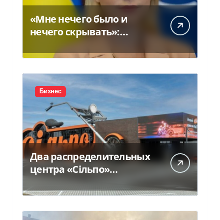
«Мне нечего было и
нечего скрывать»:
Стефанишина
прокомментировала
новое подозрение
Бизнес
Два распределительных
центра «Сільпо»
пострадали от
российской атаки —
Delo.ua