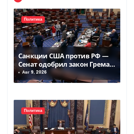
и
я
Политика
п
о
з
Санкции США против РФ —
Сенат одобрил закон Грема
а
— Фокус
Авг 9, 2026
п
и
с
Политика
я
м