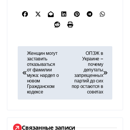
Н
Женщин могут
ОПЗЖ в
заставить
Украине —
а
отказываться
почему
от фамилии
депутаты
в
мужа: нардеп о
запрещенных
новом
партий до сих
и
Гражданском
пор остаются в
кодексе
советах
г
а
ц
Связанные записи