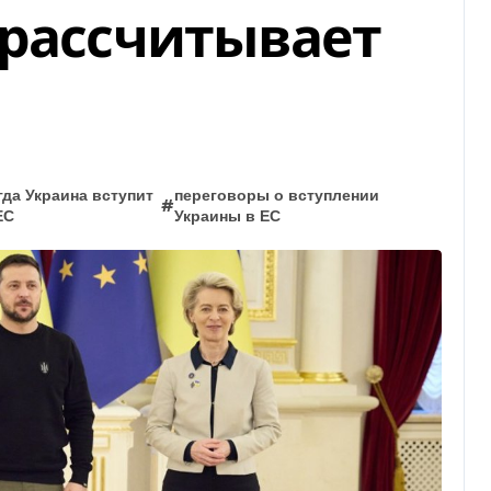
 рассчитывает
гда Украина вступит
переговоры о вступлении
#
ЕС
Украины в ЕС