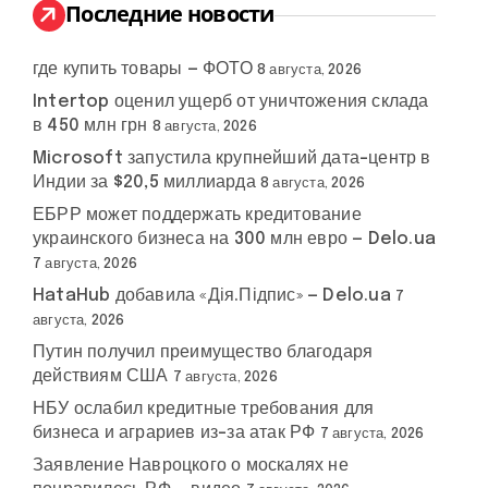
:
Последние новости
где купить товары — ФОТО
8 августа, 2026
Intertop оценил ущерб от уничтожения склада
в 450 млн грн
8 августа, 2026
Microsoft запустила крупнейший дата-центр в
Индии за $20,5 миллиарда
8 августа, 2026
ЕБРР может поддержать кредитование
украинского бизнеса на 300 млн евро — Delo.ua
7 августа, 2026
HataHub добавила «Дія.Підпис» — Delo.ua
7
августа, 2026
Путин получил преимущество благодаря
действиям США
7 августа, 2026
НБУ ослабил кредитные требования для
бизнеса и аграриев из-за атак РФ
7 августа, 2026
Заявление Навроцкого о москалях не