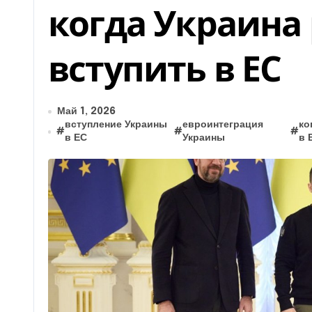
когда Украина
вступить в ЕС
Май 1, 2026
вступление Украины
евроинтеграция
ко
#
#
#
в ЕС
Украины
в 