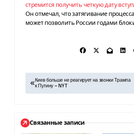
стремится получить четкую дату вступ
Он отмечал, что затягивание процесса
может позволить России годами блок
Н
Киев больше не реагирует на звонки Трампа
к Путину — NYT
а
в
и
Связанные записи
г