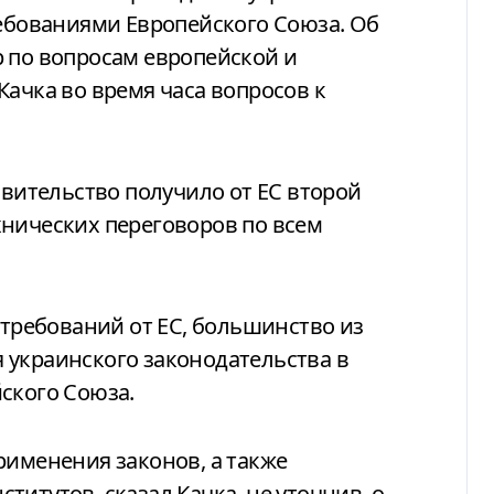
ребованиями Европейского Союза. Об
 по вопросам европейской и
Качка во время часа вопросов к
авительство получило от ЕС второй
хнических переговоров по всем
 требований от ЕС, большинство из
 украинского законодательства в
ского Союза.
рименения законов, а также
итутов, сказал Качка, не уточнив, о