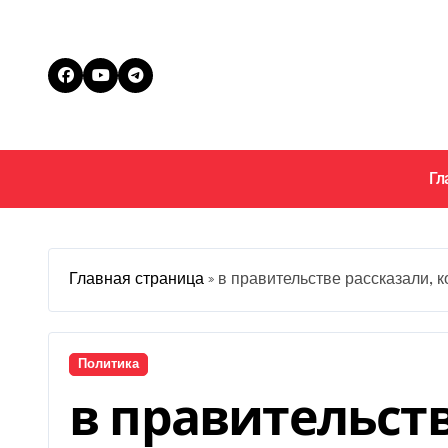
Перейти
к
содержанию
Гл
Главная страница
»
в правительстве рассказали, к
Политика
в правительств