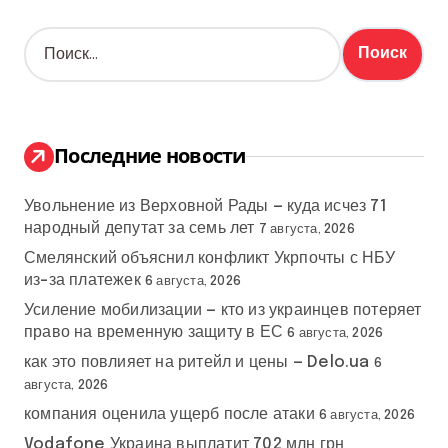
Н
а
й
т
и
:
Последние новости
Увольнение из Верховной Рады — куда исчез 71
народный депутат за семь лет
7 августа, 2026
Смелянский объяснил конфликт Укрпочты с НБУ
из-за платежек
6 августа, 2026
Усиление мобилизации — кто из украинцев потеряет
право на временную защиту в ЕС
6 августа, 2026
как это повлияет на ритейл и цены — Delo.ua
6
августа, 2026
компания оценила ущерб после атаки
6 августа, 2026
Vodafone Украина выплатит 702 млн грн