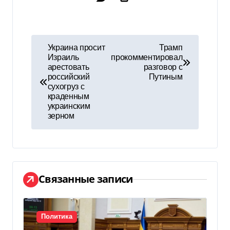
Н
Украина просит
Трамп
Израиль
прокомментировал
а
арестовать
разговор с
российский
Путиным
в
сухогруз с
краденным
и
украинским
зерном
г
а
ц
Связанные записи
и
я
Политика