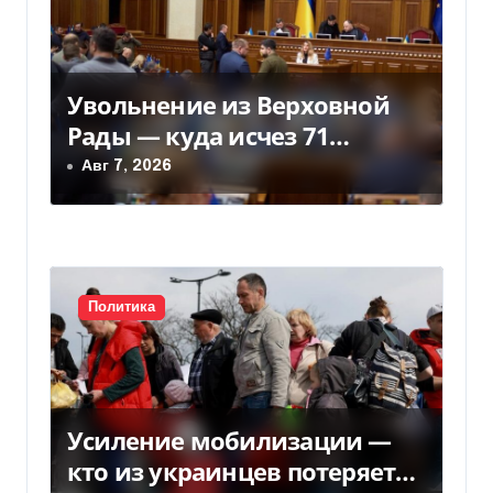
п
о
з
Увольнение из Верховной
Рады — куда исчез 71
а
народный депутат за семь
Авг 7, 2026
п
лет
и
с
Политика
я
м
Усиление мобилизации —
кто из украинцев потеряет