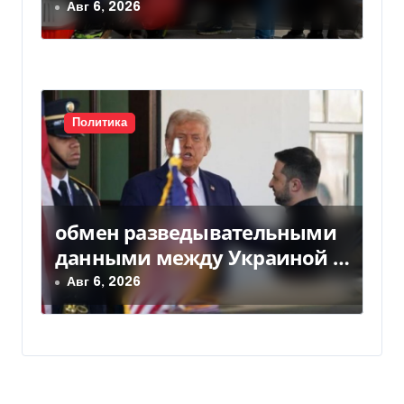
право на временную защиту
Авг 6, 2026
в ЕС
Политика
обмен разведывательными
данными между Украиной и
США значительно вырос, —
Авг 6, 2026
Politico