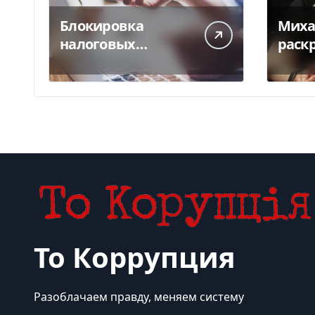
Блокировка
Миха
налоговых
раск
накладных
отсу
сократилась почти
мини
в 5 раз
— ви
То Коррупция
Разоблачаем правду, меняем систему