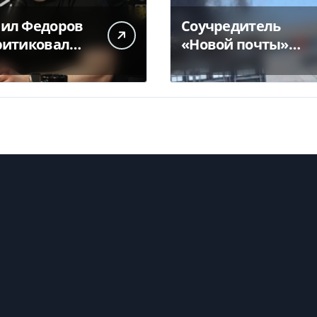
ил Федоров
Соучредитель
ритиковал
«Новой почты»
тствие
призвал ввести
стра обороны
налоговые
део
каникулы для…