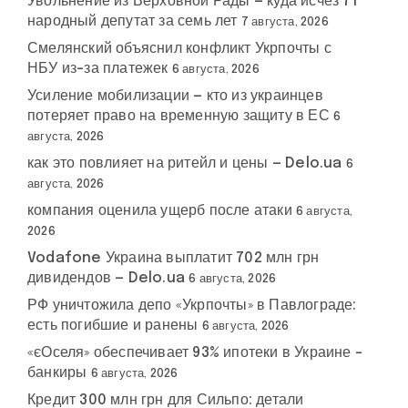
Увольнение из Верховной Рады — куда исчез 71
народный депутат за семь лет
7 августа, 2026
Смелянский объяснил конфликт Укрпочты с
НБУ из-за платежек
6 августа, 2026
Усиление мобилизации — кто из украинцев
потеряет право на временную защиту в ЕС
6
августа, 2026
как это повлияет на ритейл и цены — Delo.ua
6
августа, 2026
компания оценила ущерб после атаки
6 августа,
2026
Vodafone Украина выплатит 702 млн грн
дивидендов — Delo.ua
6 августа, 2026
РФ уничтожила депо «Укрпочты» в Павлограде:
есть погибшие и ранены
6 августа, 2026
«єОселя» обеспечивает 93% ипотеки в Украине –
банкиры
6 августа, 2026
Кредит 300 млн грн для Сильпо: детали