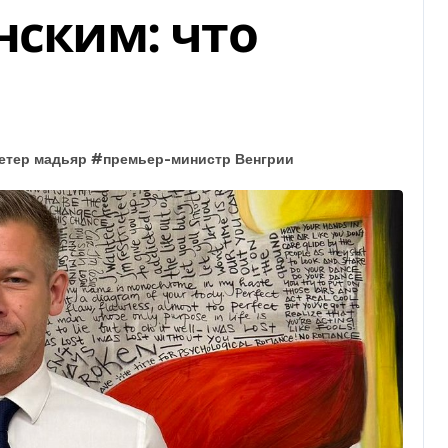
нским: что
етер мадьяр
#
премьер-министр Венгрии