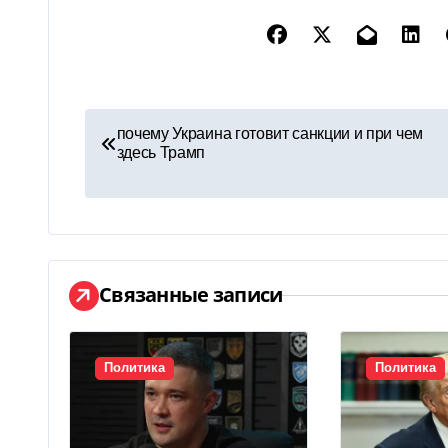
Н
почему Украина готовит санкции и при чем
здесь Трамп
а
в
и
г
Связанные записи
а
ц
Политика
Политика
и