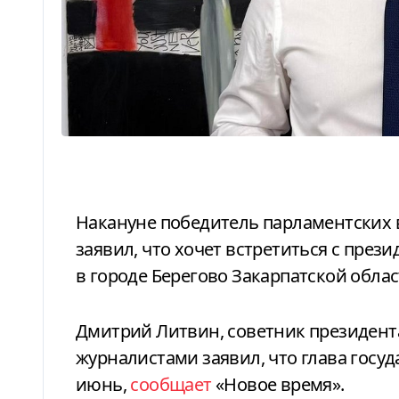
Накануне победитель парламентских выборов в Венгрии Петер Мадьяр
заявил, что хочет встретиться с пр
в городе Берегово Закарпатской облас
Дмитрий Литвин, советник президента Зеленского, во время общения с
журналистами заявил, что глава госуд
июнь,
сообщает
«Новое время».