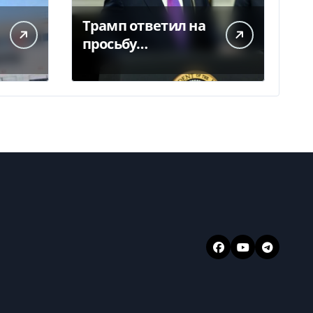
Трамп ответил на
просьбу
Зеленского о
предоставлении
Украине ракет
Patriot (видео)