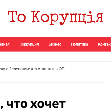
авная
Коррупция
Бизнес
Политика
Конта
ечи с Зеленским: что ответили в ОП
 что хочет