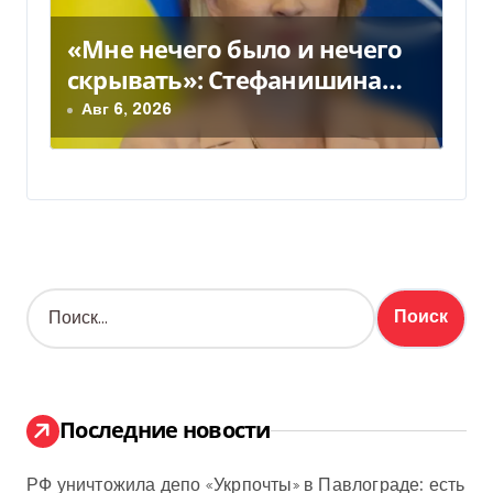
«Мне нечего было и нечего
скрывать»: Стефанишина
прокомментировала новое
Авг 6, 2026
подозрение
Н
а
й
т
и
:
Последние новости
РФ уничтожила депо «Укрпочты» в Павлограде: есть