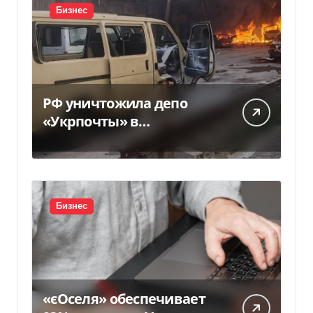
Бизнес
РФ уничтожила депо
«Укрпочты» в
Павлограде: есть
погибшие и ранены
Бизнес
«єОселя» обеспечивает