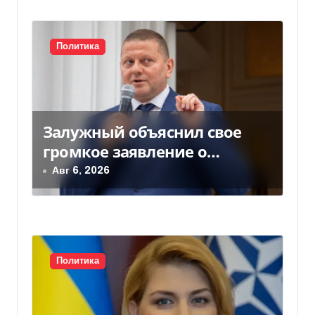
и
с
Политика
я
м
Залужный объяснил свое
громкое заявление о
вступлении Украины в НАТО
Авг 6, 2026
Политика