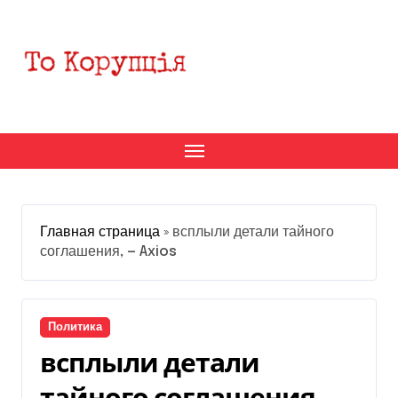
Перейти
к
содержанию
Главная страница
»
всплыли детали тайного
соглашения, — Axios
Политика
всплыли детали
тайного соглашения, —