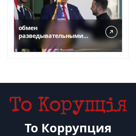
обмен
разведывательными
данными между
Украиной и США
значительно вырос, —
Politico
То Коррупция