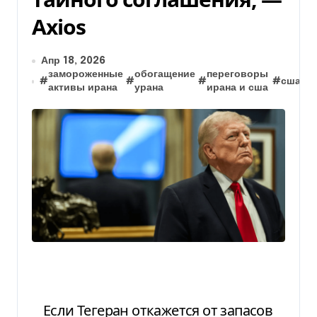
Axios
Апр 18, 2026
замороженные
обогащение
переговоры
#
#
#
#
сша
#
активы ирана
урана
ирана и сша
Если Тегеран откажется от запасов