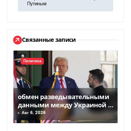
и
Путиным
г
а
ц
Связанные записи
и
я
Политика
п
о
обмен разведывательными
з
данными между Украиной и
а
США значительно вырос, —
Авг 6, 2026
Politico
п