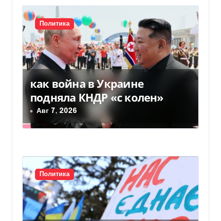
и
я
Политика
п
о
как война в Украине
з
подняла КНДР «с колен»
а
Авг 7, 2026
п
и
с
Политика
я
м