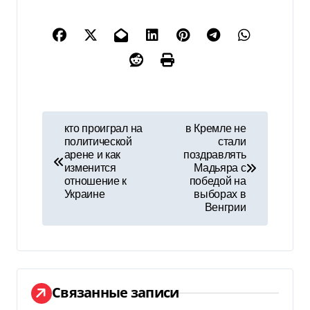
Н
кто проиграл на
в Кремле не
политической
стали
а
арене и как
поздравлять
изменится
Мадьяра с
в
отношение к
победой на
Украине
выборах в
и
Венгрии
г
а
ц
Связанные записи