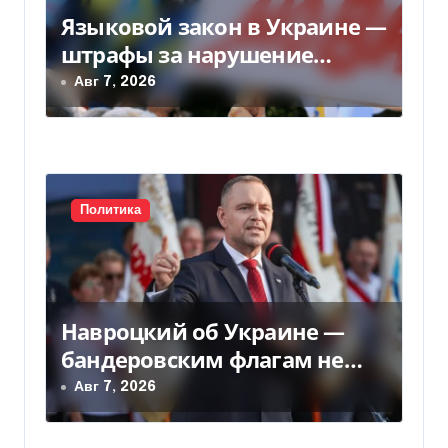
Языковой закон в Украине —
штрафы за нарушение
вырастут до 170 тысяч
Авг 7, 2026
Политика
Навроцкий об Украине —
бандеровским флагам не
место в Польше
Авг 7, 2026