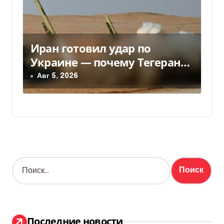
Иран готовил удар по
Украине — почему Тегеран
передумал
Авг 5, 2026
Н
а
й
т
и
:
Последние новости