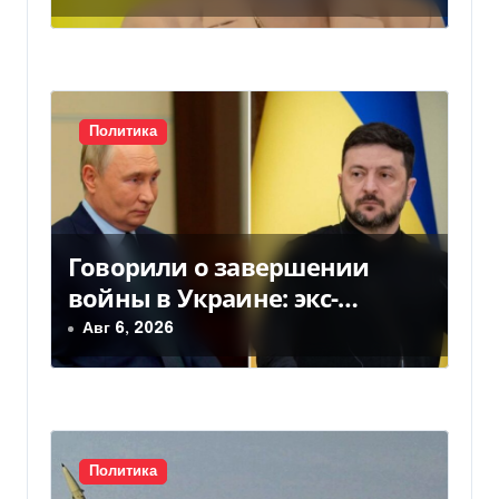
а
подозрение
п
и
с
Политика
я
м
Говорили о завершении
войны в Украине: экс-
чиновники ЕС и РФ провели
Авг 6, 2026
тайные переговоры, — СМИ
Политика