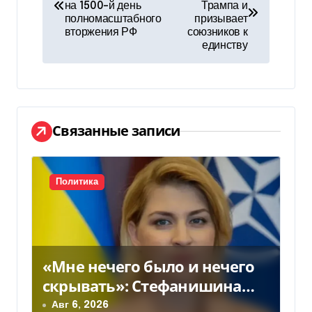
а
на 1500-й день
Трампа и
полномасштабного
призывает
в
вторжения РФ
союзников к
единству
и
г
а
Связанные записи
ц
и
Политика
я
п
о
«Мне нечего было и нечего
з
скрывать»: Стефанишина
прокомментировала новое
Авг 6, 2026