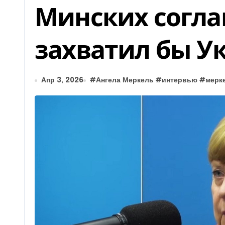
Минских согл
захватил бы У
Апр 3, 2026
#
Ангела Меркель
#
интервью
#
мерк