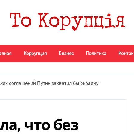
авная
Коррупция
Бизнес
Политика
Конта
ских соглашений Путин захватил бы Украину
а, что без