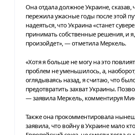
Она отдала должное Украине, сказав, ч
пережила ужасные годы после этой пу
надеяться, что Украина «станет суве
принимать собственные решения, и я, 
произойдет», — отметила Меркель.
«Хотя я больше не могу на это повлият
проблем не уменьшилось, а, наоборот,
оглядываясь назад, я считаю, что бы
предотвратить захват Украины. Позвол
— заявила Меркель, комментируя Мин
Также она прокомментировала нынеш
заявила, что войну в Украине мало кто
Европейский союз, не смогли тогда с