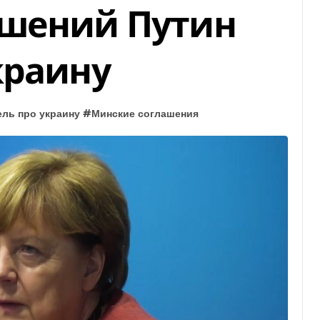
ашений Путин
краину
ель про украину
#
Минские соглашения