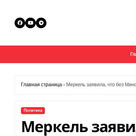
Перейти
к
содержанию
Гл
Главная страница
»
Меркель заявила, что без Мин
Политика
Меркель заявил