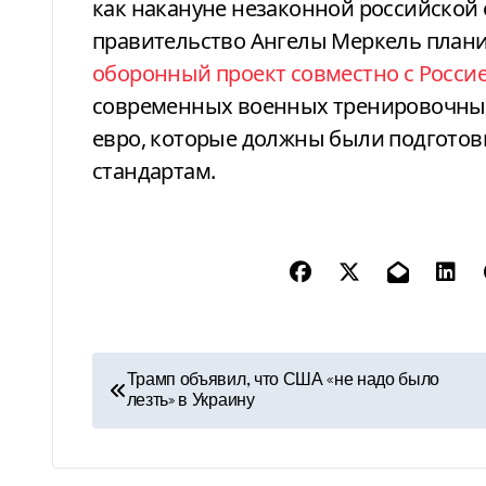
как накануне незаконной российской 
правительство Ангелы Меркель план
оборонный проект совместно с Росси
современных военных тренировочных
евро, которые должны были подготов
стандартам.
Н
Трамп объявил, что США «не надо было
лезть» в Украину
а
в