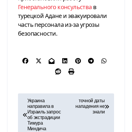
Генерального консульства
в
турецкой Адане и эвакуировали
часть персонала из-за угрозы
безопасности.
Н
Украина
точной даты
направила в
нападения не
а
Израиль запрос
знали
об экстрадиции
в
Тимура
Миндича