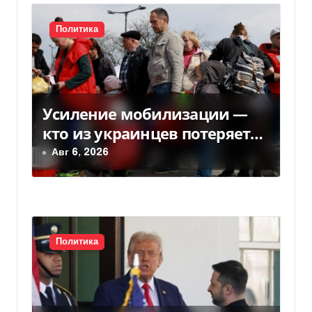
и
с
Политика
я
м
Усиление мобилизации —
кто из украинцев потеряет
право на временную защиту
Авг 6, 2026
в ЕС
Политика