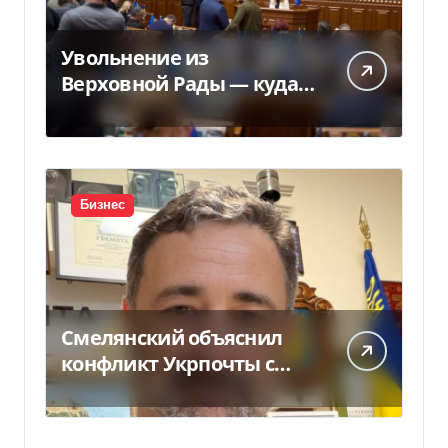
Увольнение из
Верховной Рады — куда
исчез 71 народный
депутат за семь лет
Бизнес
Смелянский объяснил
конфликт Укрпочты с
НБУ из-за платежек