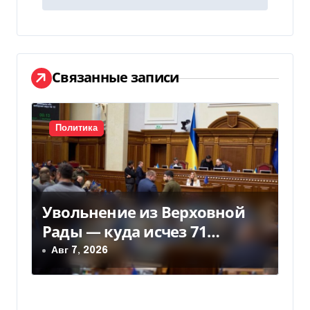
и
г
а
Связанные записи
ц
и
Политика
я
п
о
Увольнение из Верховной
з
Рады — куда исчез 71
народный депутат за семь
Авг 7, 2026
а
лет
п