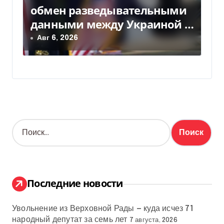
обмен разведывательными
данными между Украиной и
США значительно вырос, —
Авг 6, 2026
Politico
Н
а
й
т
и
:
Последние новости
Увольнение из Верховной Рады — куда исчез 71
народный депутат за семь лет
7 августа, 2026