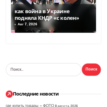
как война в Украине
подняла КНДР «с колен»
Авг 7, 2026
Н
а
й
т
и
:
Последние новости
где купить товары — ФОТО
8 августа, 2026