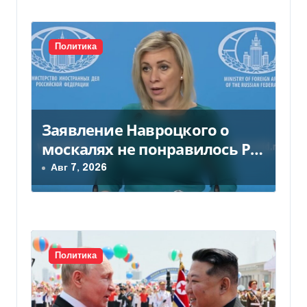
и
с
Политика
я
м
Заявление Навроцкого о
москалях не понравилось РФ
— видео
Авг 7, 2026
Политика