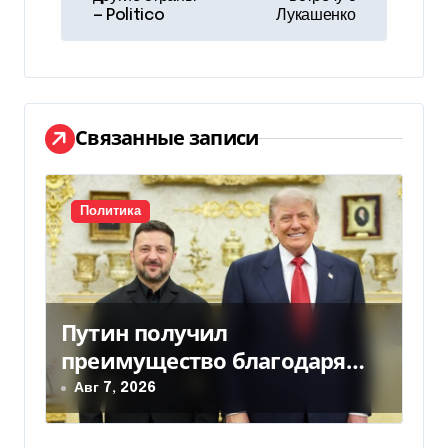
— Politico
Лукашенко
и
г
а
Связанные записи
ц
и
Политика
я
п
о
Путин получил
з
преимущество благодаря
действиям США
Авг 7, 2026
а
п