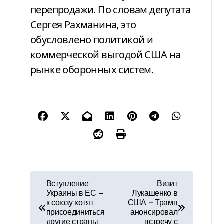
перепродажи. По словам депутата
Сергея Рахманина, это
обусловлено политикой и
коммерческой выгодой США на
рынке оборонных систем.
Н
Вступление
Визит
Украины в ЕС —
Лукашенко в
а
к союзу хотят
США — Трамп
присоединиться
анонсировал
в
другие страны
встречу с