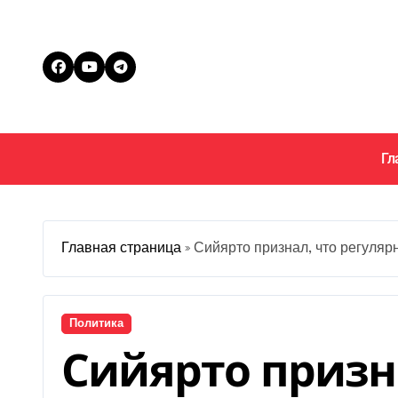
Перейти
к
содержанию
Гл
Главная страница
»
Сийярто признал, что регуляр
Политика
Сийярто призн