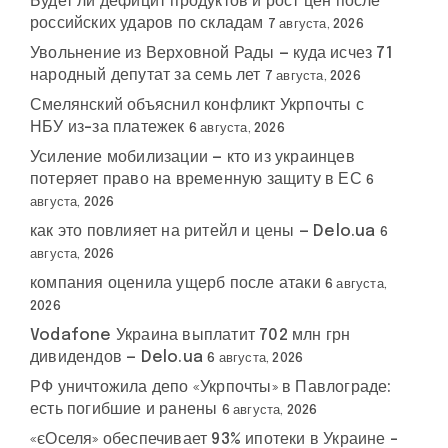
Будет ли дефицит продуктов и рост цен после
российских ударов по складам
7 августа, 2026
Увольнение из Верховной Рады — куда исчез 71
народный депутат за семь лет
7 августа, 2026
Смелянский объяснил конфликт Укрпочты с
НБУ из-за платежек
6 августа, 2026
Усиление мобилизации — кто из украинцев
потеряет право на временную защиту в ЕС
6
августа, 2026
как это повлияет на ритейл и цены — Delo.ua
6
августа, 2026
компания оценила ущерб после атаки
6 августа,
2026
Vodafone Украина выплатит 702 млн грн
дивидендов — Delo.ua
6 августа, 2026
РФ уничтожила депо «Укрпочты» в Павлограде:
есть погибшие и ранены
6 августа, 2026
«єОселя» обеспечивает 93% ипотеки в Украине –