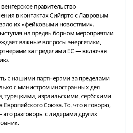
 венгерское правительство
ения в контактах Сийярто с Лавровым
ывало их «фейковыми новостями».
выступая на предвыборном мероприятии
суждает важные вопросы энергетики,
ртнерами за пределами ЕС — включая
бию.
ать с нашими партнерами за пределами
олько с министром иностранных дел
и, турецкими, израильскими, сербскими
 Европейского Союза. То, что я говорю,
— это разговоры с лидерами других
новник.