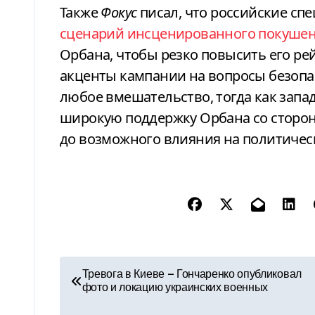
Также
Фокус
писал, что российские сп
сценарий инсценированного покушен
Орбана, чтобы резко повысить его ре
акценты кампании на вопросы безопас
любое вмешательство, тогда как запа
широкую поддержку Орбана со стор
до возможного влияния на политическ
Н
Тревога в Киеве — Гончаренко опубликовал
фото и локацию украинских военных
а