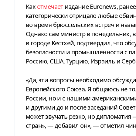
Как
отмечает
издание Euronews, ранее
категорически отрицало любые обвин
во время брюссельских встреч и наз
Однако сам министр в понедельник, 
в городе Кестхей, подтвердил, что об
безопасности и промышленности с па
Россию, США, Турцию, Израиль и Сер
«Да, эти вопросы необходимо обсужд
Европейского Союза. Я общаюсь не т
России, но и с нашими американским
и другими до и после заседаний Совета
может звучать резко, но дипломатия 
стран», — добавил он», — отметил чи