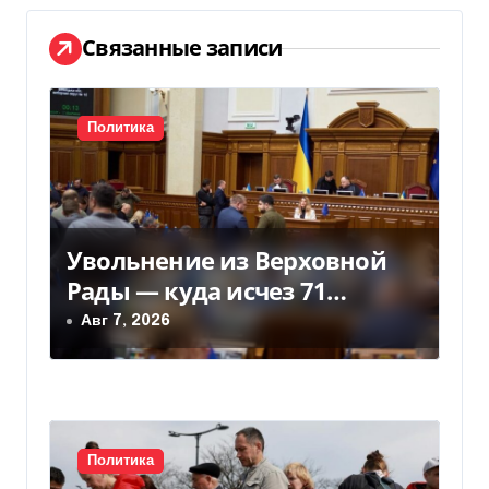
и
Связанные записи
я
п
Политика
о
з
а
Увольнение из Верховной
Рады — куда исчез 71
п
народный депутат за семь
Авг 7, 2026
и
лет
с
я
Политика
м