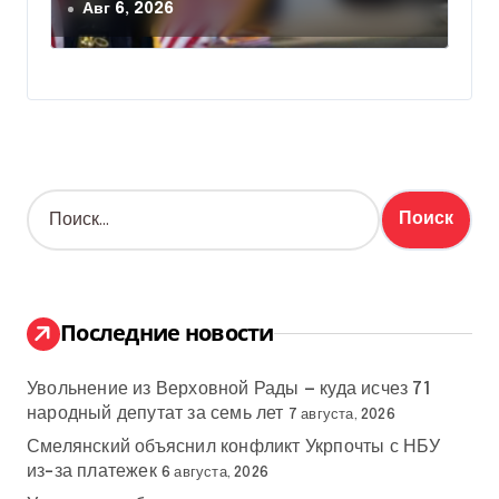
США значительно вырос, —
Авг 6, 2026
Politico
Н
а
й
т
и
:
Последние новости
Увольнение из Верховной Рады — куда исчез 71
народный депутат за семь лет
7 августа, 2026
Смелянский объяснил конфликт Укрпочты с НБУ
из-за платежек
6 августа, 2026