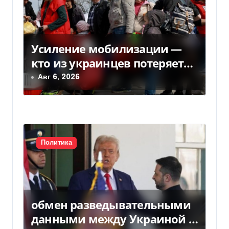
Усиление мобилизации —
кто из украинцев потеряет
право на временную защиту
Авг 6, 2026
в ЕС
Политика
обмен разведывательными
данными между Украиной и