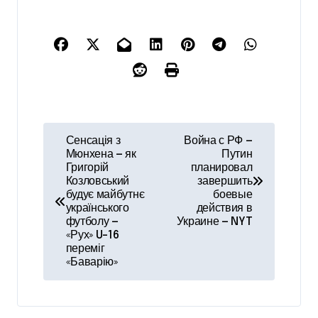
Н
Сенсація з
Война с РФ —
Мюнхена — як
Путин
а
Григорій
планировал
Козловський
завершить
в
будує майбутнє
боевые
українського
действия в
и
футболу —
Украине — NYT
«Рух» U-16
г
переміг
«Баварію»
а
ц