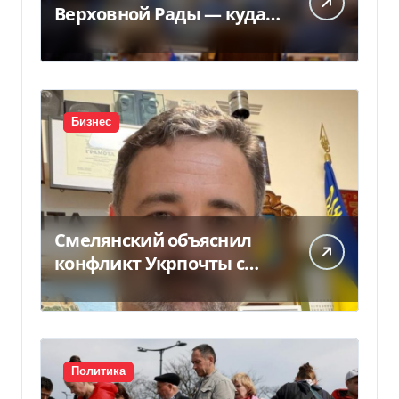
Верховной Рады — куда
исчез 71 народный
депутат за семь лет
Бизнес
Смелянский объяснил
конфликт Укрпочты с
НБУ из-за платежек
Политика