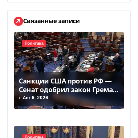
а
ц
Связанные записи
и
я
Политика
п
о
Санкции США против РФ —
з
Сенат одобрил закон Грема
а
— Фокус
Авг 9, 2026
п
и
с
Политика