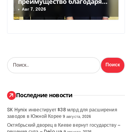
преимущество благодаря
действиям США
Авг 7, 2026
Н
а
й
т
и
:
Последние новости
SK Hynix инвестирует $38 млрд для расширения
заводов в Южной Корее
9 августа, 2026
Октябрьский дворец в Киеве вернут государству —
решение суда — Delo.ua