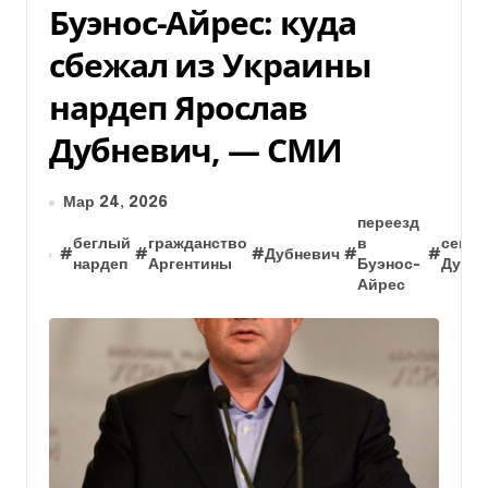
Буэнос-Айрес: куда
сбежал из Украины
нардеп Ярослав
Дубневич, — СМИ
Мар 24, 2026
переезд
беглый
гражданство
в
семья
#
#
#
Дубневич
#
#
нардеп
Аргентины
Буэнос-
Дубне
Айрес