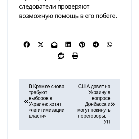
следователи проверяют
возможную помощь в его побеге.
Н
В Кремле снова
США давят на
требуют
Украину в
а
выборов в
вопросе
Украине: хотят
Донбасса и
в
«легитимизации
могут покинуть
власти»
переговоры, —
и
УП
г