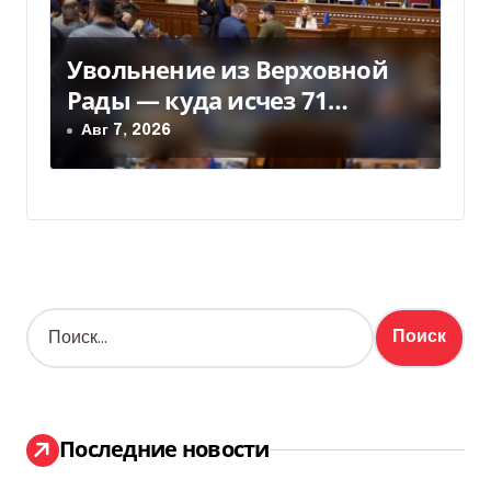
Увольнение из Верховной
Рады — куда исчез 71
народный депутат за семь
Авг 7, 2026
лет
Н
а
й
т
и
:
Последние новости