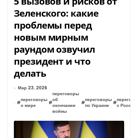
5 вызовов и рисков от
Зеленского: какие
проблемы перед
новым мирным
раундом озвучил
президент и что
делать
Мар 23, 2026
переговоры
переговоры
об
переговоры
перегов
#
#
#
#
о мире
окончании
по Украине
с Россие
войны