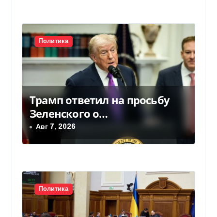
и
с
Политика
я
м
Трамп ответил на просьбу
Зеленского о
предоставлении Украине
Авг 7, 2026
ракет Patriot (видео)
Политика