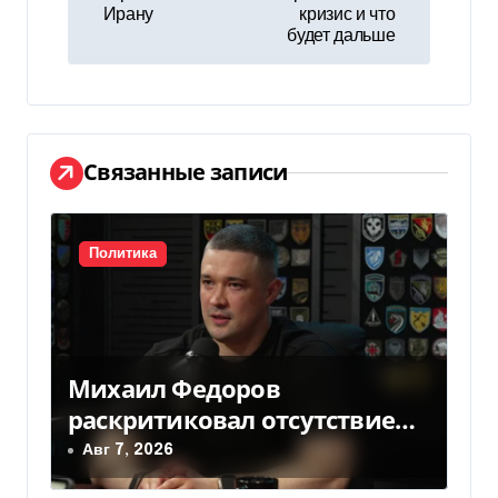
Ирану
кризис и что
и
будет дальше
г
а
ц
Связанные записи
и
я
Политика
п
о
Михаил Федоров
з
раскритиковал отсутствие
а
министра обороны — видео
Авг 7, 2026
п