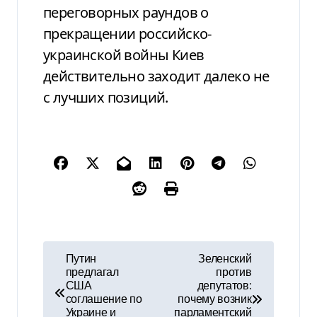
переговорных раундов о
прекращении российско-
украинской войны Киев
действительно заходит далеко не
с лучших позиций.
Н
Путин
Зеленский
предлагал
против
а
США
депутатов:
соглашение по
почему возник
в
Украине и
парламентский