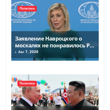
с
Политика
я
м
Заявление Навроцкого о
москалях не понравилось РФ
— видео
Авг 7, 2026
Политика