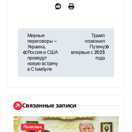
Н
Мирные
Трамп
переговоры —
позвонил
а
Украина,
Путину
Россия и США
впервые с 2025
в
проведут
года
новую встречу
и
в Стамбуле
г
а
ц
Связанные записи
и
я
Политика