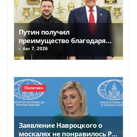
п
о
Путин получил
з
преимущество благодаря
а
действиям США
Авг 7, 2026
п
и
с
Политика
я
м
Заявление Навроцкого о
москалях не понравилось РФ