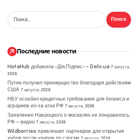
Н
а
й
т
и
:
Последние новости
HataHub добавила «Дія.Підпис» — Delo.ua
7 августа,
2026
Путин получил преимущество благодаря действиям
США
7 августа, 2026
НБУ ослабил кредитные требования для бизнеса и
аграриев из-за атак РФ
7 августа, 2026
Заявление Навроцкого о москалях не понравилось
РФ — видео
7 августа, 2026
Wildberries привлекает партнеров для открытия
хабов после ударов по слогам
7 августа, 2026