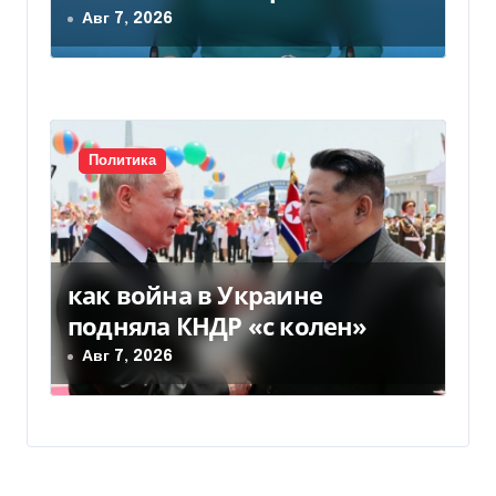
— видео
Авг 7, 2026
Политика
как война в Украине
подняла КНДР «с колен»
Авг 7, 2026