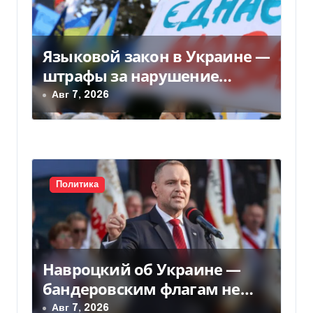
м
Языковой закон в Украине —
штрафы за нарушение
вырастут до 170 тысяч
Авг 7, 2026
Политика
Навроцкий об Украине —
бандеровским флагам не
место в Польше
Авг 7, 2026