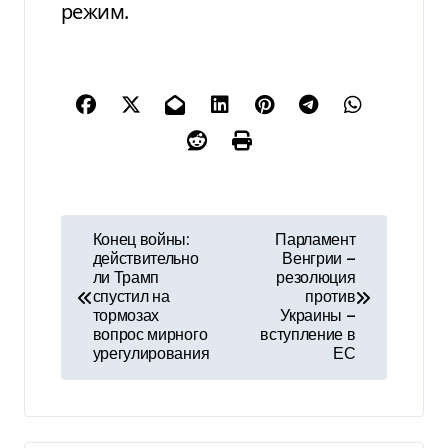
режим.
Н
Конец войны:
Парламент
действительно
Венгрии —
а
ли Трамп
резолюция
спустил на
против
в
тормозах
Украины —
вопрос мирного
вступление в
и
урегулирования
ЕС
г
а