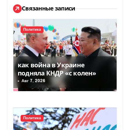
ц
Связанные записи
и
я
Политика
п
о
как война в Украине
з
подняла КНДР «с колен»
а
Авг 7, 2026
п
и
с
Политика
я