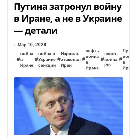
Путина затронул войну
в Иране, а не в Украине
— детали
Мар 10, 2026
нефть
Путин
война
война в
Израиль
нефть
война
война
#
в
#
Украине
#
атаковал
#
#
война
#
в
в
Иране
санкции
Иран
РФ
Иране
Иране