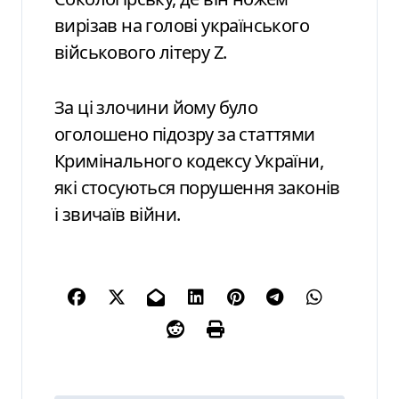
вирізав на голові українського
військового літеру Z.
За ці злочини йому було
оголошено підозру за статтями
Кримінального кодексу України,
які стосуються порушення законів
і звичаїв війни.