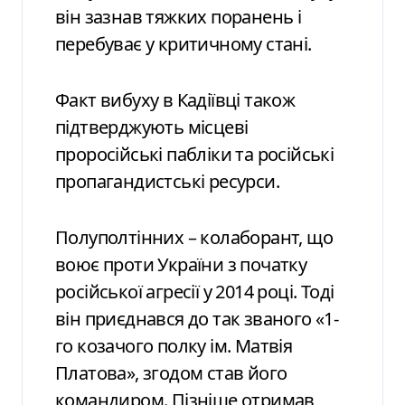
він зазнав тяжких поранень і
перебуває у критичному стані.
Факт вибуху в Кадіївці також
підтверджують місцеві
проросійські пабліки та російські
пропагандистські ресурси.
Полуполтінних – колаборант, що
воює проти України з початку
російської агресії у 2014 році. Тоді
він приєднався до так званого «1-
го козачого полку ім. Матвія
Платова», згодом став його
командиром. Пізніше отримав