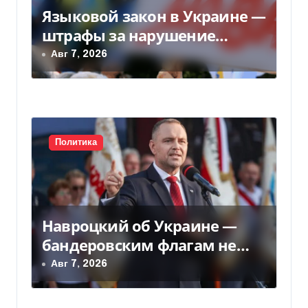
з
Языковой закон в Украине —
штрафы за нарушение
а
вырастут до 170 тысяч
Авг 7, 2026
п
и
с
Политика
я
м
Навроцкий об Украине —
бандеровским флагам не
место в Польше
Авг 7, 2026