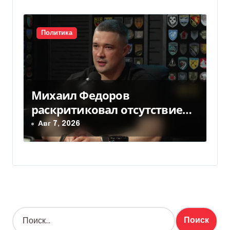
Политика
Михаил Федоров
раскритиковал отсутствие
министра обороны — видео
Авг 7, 2026
Н
а