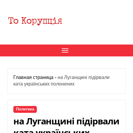
Перейти
к
содержанию
Главная страница
»
на Луганщині підірвали
ката українських полонених
Политика
на Луганщині підірвали
ката українських