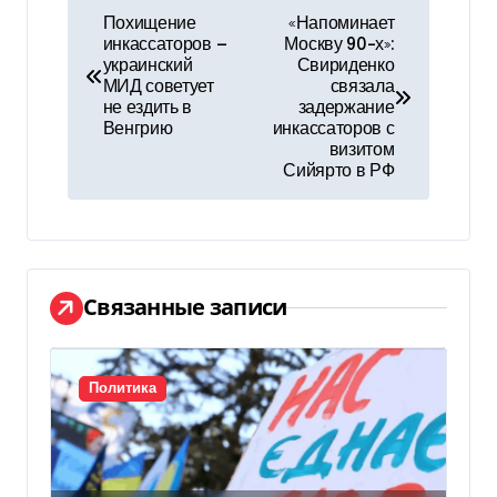
Н
Похищение
«Напоминает
инкассаторов —
Москву 90-х»:
а
украинский
Свириденко
МИД советует
связала
в
не ездить в
задержание
Венгрию
инкассаторов с
и
визитом
Сийярто в РФ
г
а
ц
Связанные записи
и
я
Политика
п
о