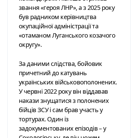
звання «героя ЛНР», а з 2025 року
був радником керівництва
окупаційної адміністрації та
«отаманом Луганського козачого
округу».
За даними слідства, бойовик
причетний до катувань
українських військовополонених.
У червні 2022 року він віддавав
накази знущатися з полонених
бійців ЗСУ і сам брав участь у
тортурах. Один із
задокументованих епізодів – у
Сокологірську, де він ножем