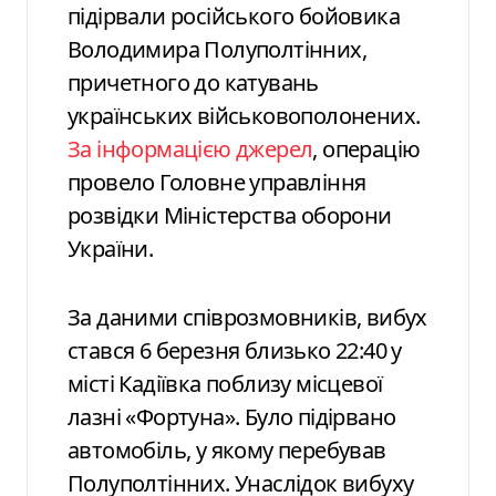
підірвали російського бойовика
Володимира Полуполтінних,
причетного до катувань
українських військовополонених.
За інформацією джерел
, операцію
провело Головне управління
розвідки Міністерства оборони
України.
За даними співрозмовників, вибух
стався 6 березня близько 22:40 у
місті Кадіївка поблизу місцевої
лазні «Фортуна». Було підірвано
автомобіль, у якому перебував
Полуполтінних. Унаслідок вибуху