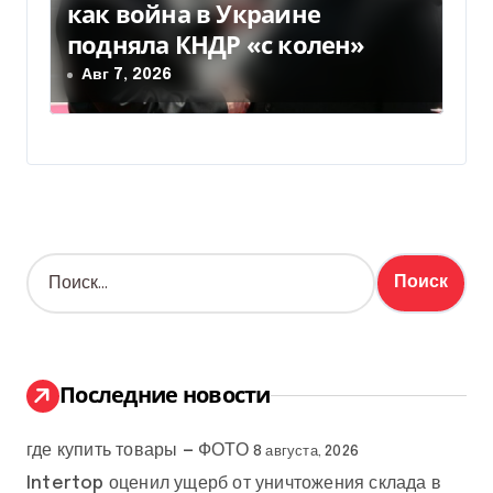
как война в Украине
подняла КНДР «с колен»
Авг 7, 2026
Н
а
й
т
и
:
Последние новости
где купить товары — ФОТО
8 августа, 2026
Intertop оценил ущерб от уничтожения склада в