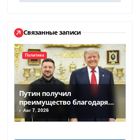
г
а
ц
Связанные записи
и
я
Политика
п
о
Путин получил
з
преимущество благодаря
а
действиям США
Авг 7, 2026
п
и