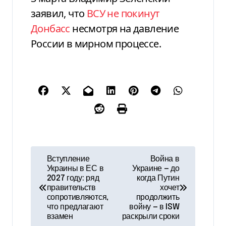
заявил, что
ВСУ не покинут
Донбасс
несмотря на давление
России в мирном процессе.
Н
Вступление
Война в
Украины в ЕС в
Украине — до
а
2027 году: ряд
когда Путин
правительств
хочет
в
сопротивляются,
продолжить
что предлагают
войну — в ISW
и
взамен
раскрыли сроки