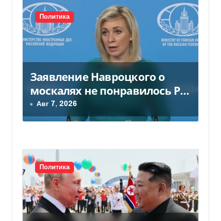
с
Политика
я
м
Заявление Навроцкого о
москалях не понравилось РФ
— видео
Авг 7, 2026
Политика