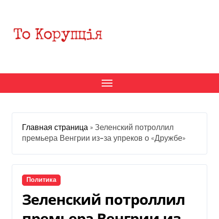
Перейти
к
содержанию
Главная страница
»
Зеленский потроллил
премьера Венгрии из-за упреков о «Дружбе»
Политика
Зеленский потроллил
премьера Венгрии из-