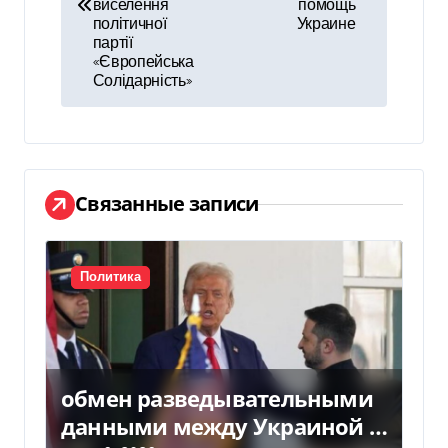
в
виселення
помощь
політичної
Украине
и
партії
«Європейська
г
Солідарність»
а
ц
и
Связанные записи
я
п
Политика
о
з
обмен разведывательными
а
данными между Украиной и