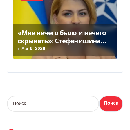
«Мне нечего было и нечего
скрывать»: Стефанишина
прокомментировала новое
Авг 6, 2026
подозрение
Н
а
й
т
и