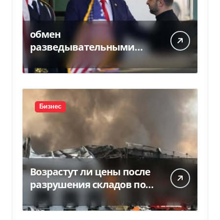
обмен
разведывательными
данными между
Украиной и США
значительно вырос, —
Politico
Бизнес
Возрастут ли цены после
разрушения складов под
Киевом