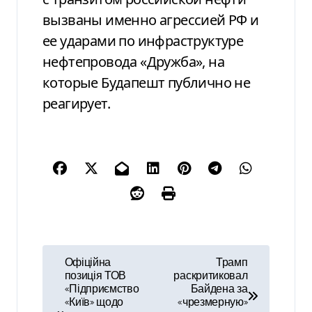
вызваны именно агрессией РФ и
ее ударами по инфраструктуре
нефтепровода «Дружба», на
которые Будапешт публично не
реагирует.
Н
Офіційна
Трамп
позиція ТОВ
раскритиковал
а
«Підприємство
Байдена за
«Київ» щодо
«чрезмерную»