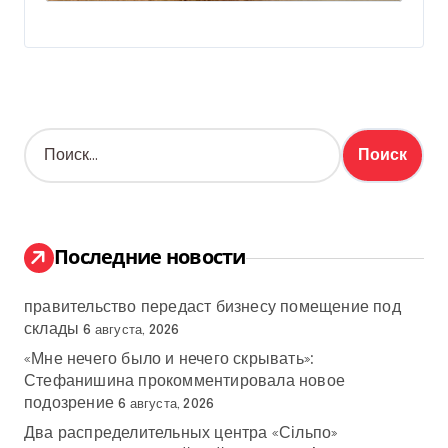
Н
а
й
т
и
:
Последние новости
правительство передаст бизнесу помещение под
склады
6 августа, 2026
«Мне нечего было и нечего скрывать»:
Стефанишина прокомментировала новое
подозрение
6 августа, 2026
Два распределительных центра «Сільпо»