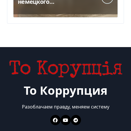
немецкого
производителя
моторных масел и
смазочных масел
То Коррупция
Разоблачаем правду, меняем систему