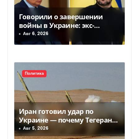
м
Говорили о завершении
войны в Украине: экс-
чиновники ЕС и РФ провели
Авг 6, 2026
тайные переговоры, — СМИ
Политика
Иран готовил удар по
Украине — почему Тегеран
передумал
Авг 5, 2026