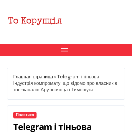
Перейти
к
содержанию
Главная страница
»
Telegram і тіньова
індустрія компромату: що відомо про власників
топ-каналів Арутюнянца і Тимощука
Политика
Telegram і тіньова