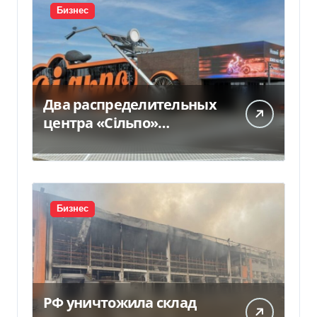
Бизнес
Два распределительных
центра «Сільпо»
пострадали от
российской атаки —
Delo.ua
Бизнес
РФ уничтожила склад