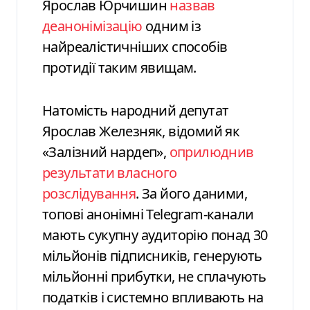
Ярослав Юрчишин
назвав
деанонімізацію
одним із
найреалістичніших способів
протидії таким явищам.
Натомість народний депутат
Ярослав Железняк, відомий як
«Залізний нардеп»,
оприлюднив
результати власного
розслідування
. За його даними,
топові анонімні Telegram-канали
мають сукупну аудиторію понад 30
мільйонів підписників, генерують
мільйонні прибутки, не сплачують
податків і системно впливають на