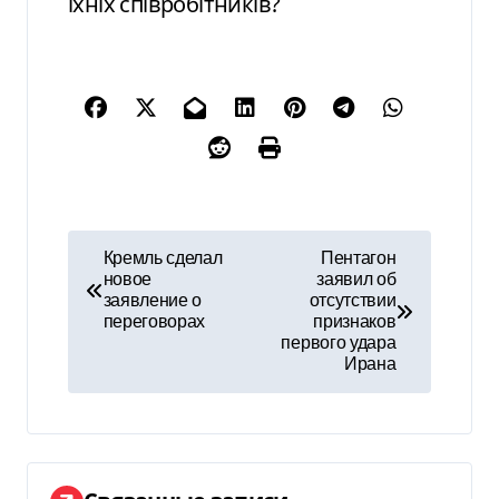
їхніх співробітників?
Н
Кремль сделал
Пентагон
новое
заявил об
а
заявление о
отсутствии
переговорах
признаков
в
первого удара
Ирана
и
г
а