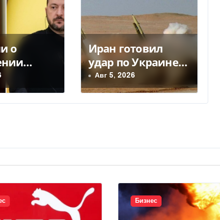
и о
Иран готовил
ении
удар по Украине
 Украине:
— почему Тегеран
6
Авг 5, 2026
овники ЕС
передумал
овели
оры, —
ес
Бизнес