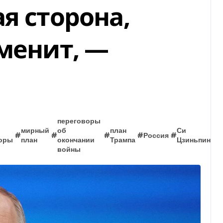
я сторона,
зменит, —
переговоры
мирный
об
план
Си
#
#
#
#
Россия
#
#
оры
план
окончании
Трампа
Цзиньпин
войны