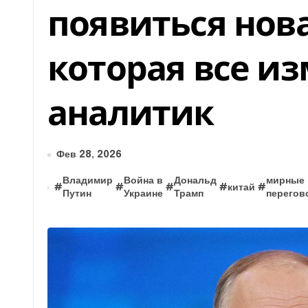
появиться нова
которая все и
аналитик
Фев 28, 2026
Владимир
Война в
Дональд
мирные
#
#
#
#
китай
#
Путин
Украине
Трамп
перегов