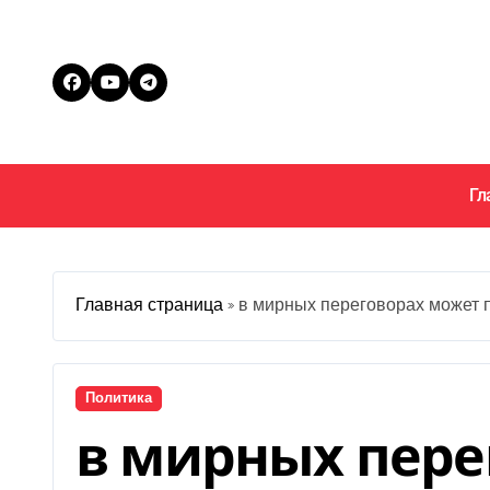
Перейти
к
содержанию
Гл
Главная страница
»
в мирных переговорах может п
Политика
в мирных пере