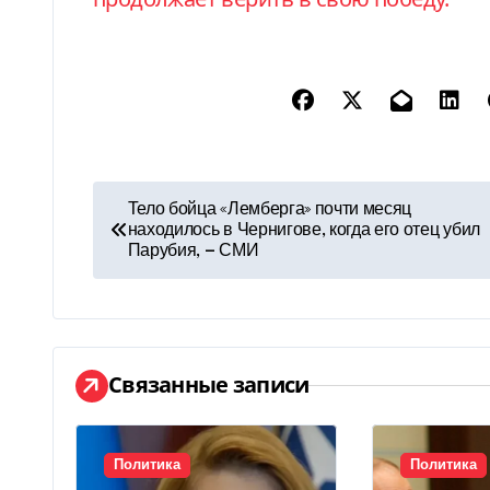
Н
Тело бойца «Лемберга» почти месяц
находилось в Чернигове, когда его отец убил
а
Парубия, — СМИ
в
и
г
Связанные записи
а
ц
Политика
Политика