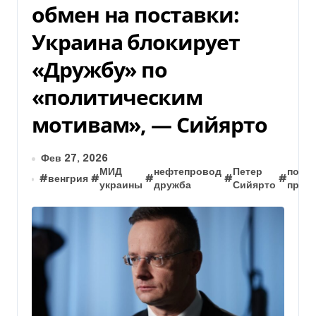
обмен на поставки:
Украина блокирует
«Дружбу» по
«политическим
мотивам», — Сийярто
Фев 27, 2026
МИД
нефтепровод
Петер
полит
#
венгрия
#
#
#
#
украины
дружба
Сийярто
прич