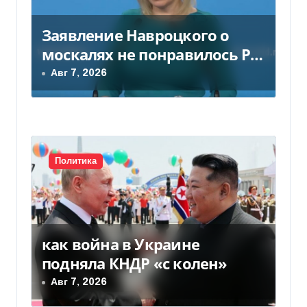
Заявление Навроцкого о
москалях не понравилось РФ
— видео
Авг 7, 2026
Политика
как война в Украине
подняла КНДР «с колен»
Авг 7, 2026