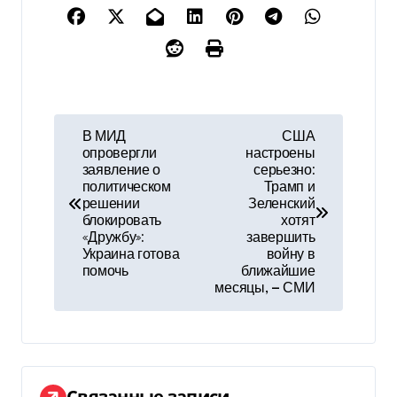
Н
В МИД
США
опровергли
настроены
а
заявление о
серьезно:
политическом
Трамп и
в
решении
Зеленский
блокировать
хотят
и
«Дружбу»:
завершить
Украина готова
войну в
г
помочь
ближайшие
месяцы, — СМИ
а
ц
и
Связанные записи