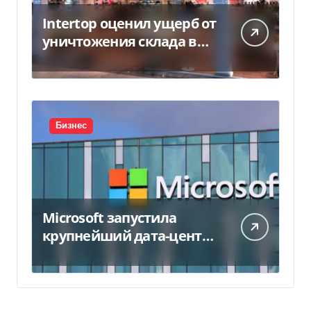
Intertop оценил ущерб от
уничтожения склада в
450 млн грн
Бизнес
Microsoft запустила
крупнейший дата-центр
в Индии за $20,5
миллиарда