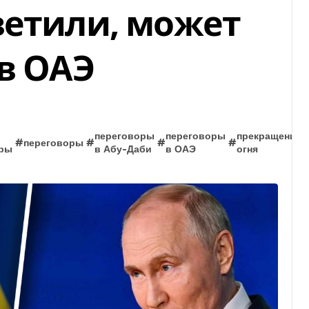
ветили, может
 в ОАЭ
переговоры
переговоры
прекращение
#
переговоры
#
#
#
оры
в Абу-Даби
в ОАЭ
огня