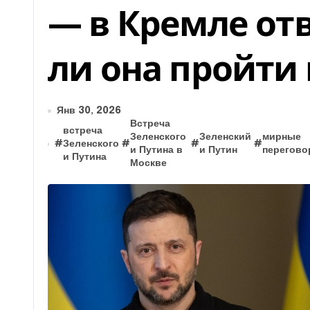
— в Кремле от
ли она пройти
Янв 30, 2026
Встреча
встреча
Зеленского
Зеленский
мирные
#
Зеленского
#
#
#
и Путина в
и Путин
перегов
и Путина
Москве