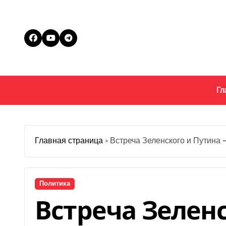
Перейти
к
содержанию
Гл
Главная страница
»
Встреча Зеленского и Путина 
Политика
Встреча Зелен