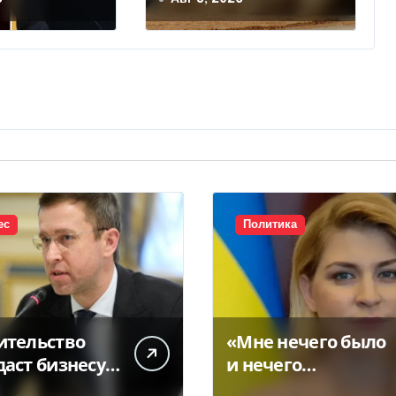
овники ЕС
передумал
овели
оры, —
ес
Политика
ительство
«Мне нечего было
даст бизнесу
и нечего
щение под
скрывать»: