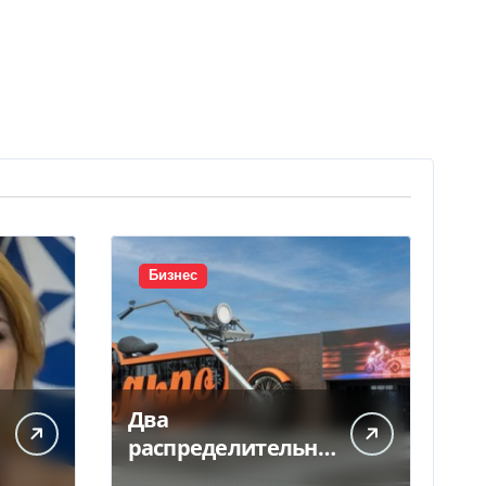
Бизнес
Два
распределительны
х центра «Сільпо»