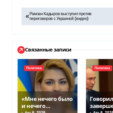
Н
Рамзан Кадыров выступил против
переговоров с Украиной (видео)
а
в
и
Связанные записи
г
а
Политика
Политика
ц
и
я
«Мне нечего было
Говорил
п
и нечего
заверш
скрывать»:
войны в
Авг 6, 2026
Авг 6, 202