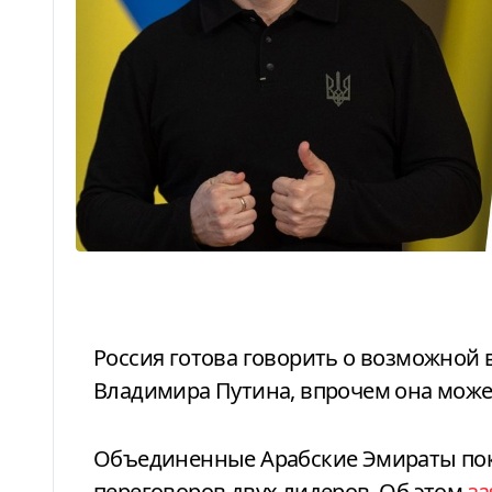
Россия готова говорить о возможной встрече Владимира Зеленского и
Владимира Путина, впрочем она может
Объединенные Арабские Эмираты пока не рассматриваются как площадка для
переговоров двух лидеров. Об этом
за