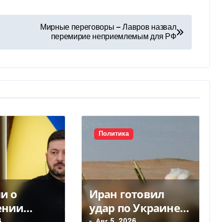
Мирные переговоры — Лавров назвал
перемирие неприемлемым для РФ
Политика
и о
Иран готовил
ении
удар по Украине
 Украине:
— почему Тегеран
6
Авг 5, 2026