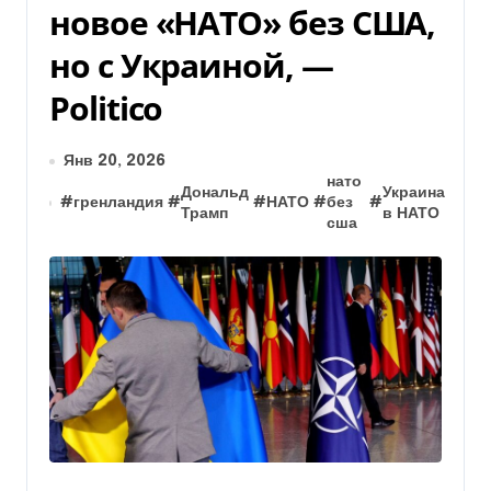
новое «НАТО» без США,
но с Украиной, —
Politico
Янв 20, 2026
нато
Дональд
Украина
#
гренландия
#
#
НАТО
#
без
#
Трамп
в НАТО
сша