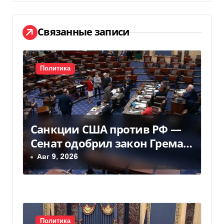
а
ц
Связанные записи
и
я
Политика
п
о
Санкции США против РФ —
з
Сенат одобрил закон Грема
а
— Фокус
Авг 9, 2026
п
и
с
Политика