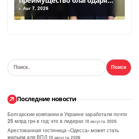
преимущество благодаря
действиям США
Авг 7, 2026
Н
а
й
т
и
:
Последние новости
Болгарские компании в Украине заработали почти
25 млрд грн в год: кто в лидерах
10 августа, 2026
Арестованная гостиница «Одесса» может стать
жильем для ВПЛ
10 августа, 2026