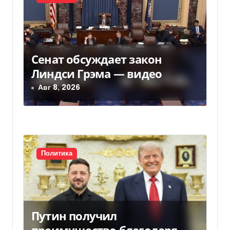
я
м
Сенат обсуждает закон
Линдси Грэма — видео
Авг 8, 2026
Политика
Путин получил