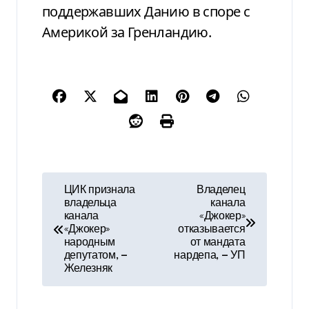
поддержавших Данию в споре с
Америкой за Гренландию.
Н
ЦИК признала
Владелец
владельца
канала
а
канала
«Джокер»
«Джокер»
отказывается
в
народным
от мандата
депутатом, —
нардепа, — УП
и
Железняк
г