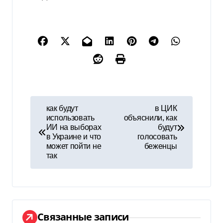
Н
как будут
в ЦИК
использовать
объяснили, как
а
ИИ на выборах
будут
в Украине и что
голосовать
в
может пойти не
беженцы
так
и
г
а
Связанные записи