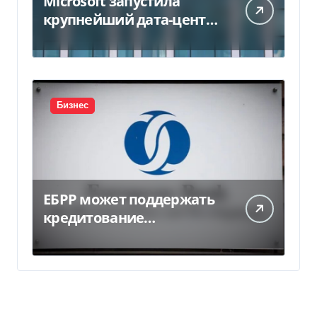
Microsoft запустила
крупнейший дата-центр
в Индии за $20,5
миллиарда
Бизнес
ЕБРР может поддержать
кредитование
украинского бизнеса на
300 млн евро — Delo.ua