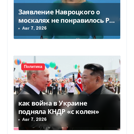
м
Заявление Навроцкого о
москалях не понравилось РФ
— видео
Авг 7, 2026
Политика
как война в Украине
подняла КНДР «с колен»
Авг 7, 2026