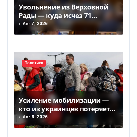
Увольнение из Верховной
з
Рады — куда исчез 71
а
народный депутат за семь
Авг 7, 2026
лет
п
и
с
Политика
я
м
Усиление мобилизации —
кто из украинцев потеряет
право на временную защиту
Авг 6, 2026
в ЕС