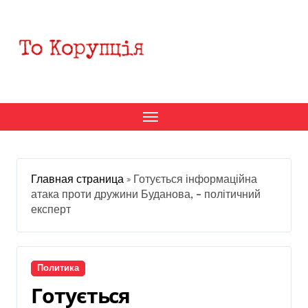
Перейти
к
содержанию
Главная страница
»
Готується інформаційна
атака проти дружини Буданова, – політичний
експерт
Политика
Готується