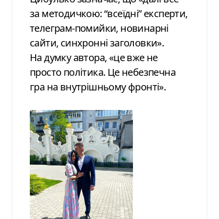
за методичкою: “всеїдні” експерти,
телеграм-помийки, новинарні
сайти, синхронні заголовки».
На думку автора, «це вже не
просто політика. Це небезпечна
гра на внутрішньому фронті».