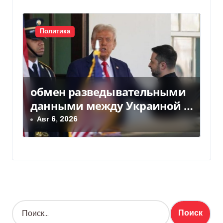
Политика
обмен разведывательными
данными между Украиной и
США значительно вырос, —
Авг 6, 2026
Politico
Н
а