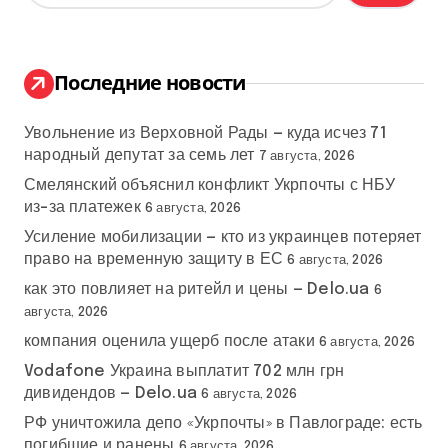
й
т
и
:
Последние новости
Увольнение из Верховной Рады — куда исчез 71
народный депутат за семь лет
7 августа, 2026
Смелянский объяснил конфликт Укрпочты с НБУ
из-за платежек
6 августа, 2026
Усиление мобилизации — кто из украинцев потеряет
право на временную защиту в ЕС
6 августа, 2026
как это повлияет на ритейл и цены — Delo.ua
6
августа, 2026
компания оценила ущерб после атаки
6 августа, 2026
Vodafone Украина выплатит 702 млн грн
дивидендов — Delo.ua
6 августа, 2026
РФ уничтожила депо «Укрпочты» в Павлограде: есть
погибшие и ранены
6 августа, 2026