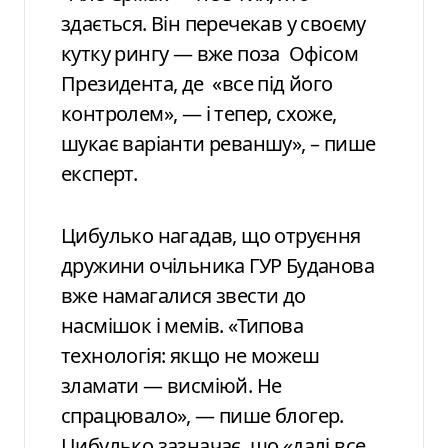
здається. Він перечекав у своєму
кутку рингу — вже поза Офісом
Президента, де «все під його
контролем», — і тепер, схоже,
шукає варіанти реваншу», – пише
експерт.
Цибулько нагадав, що отруєння
дружини очільника ГУР Буданова
вже намагалися звести до
насмішок і мемів. «Типова
технологія: якщо не можеш
зламати — висміюй. Не
спрацювало», — пише блогер.
Цибулько зазначає, що «далі все