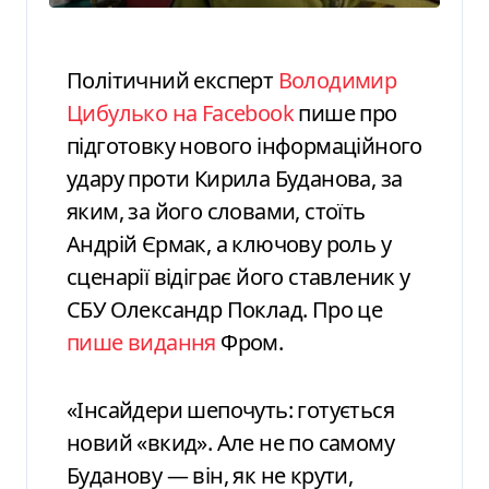
Політичний експерт
Володимир
Цибулько на Facebook
пише про
підготовку нового інформаційного
удару проти Кирила Буданова, за
яким, за його словами, стоїть
Андрій Єрмак, а ключову роль у
сценарії відіграє його ставленик у
СБУ Олександр Поклад. Про це
пише видання
Фром.
«Інсайдери шепочуть: готується
новий «вкид». Але не по самому
Буданову — він, як не крути,