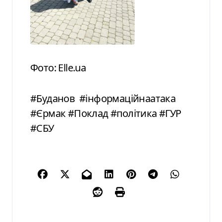
Фото: Elle.ua
#Буданов #інформаційнаатака
#Єрмак #Поклад #політика #ГУР
#СБУ