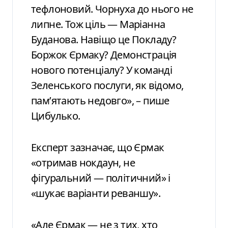
тефлоновий. Чорнуха до нього не
липне. Тож ціль — Маріанна
Буданова. Навіщо це Покладу?
Боржок Єрмаку? Демонстрація
нового потенціалу? У команді
Зеленського послуги, як відомо,
пам’ятають недовго», – пише
Цибулько.
Експерт зазначає, що Єрмак
«отримав нокдаун, не
фігуральний — політичний» і
«шукає варіанти реваншу».
«Але Єрмак — не з тих, хто