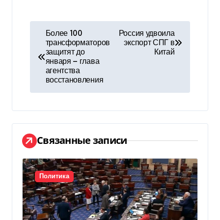
Н
Более 100
Россия удвоила
трансформаторов
экспорт СПГ в
а
защитят до
Китай
января — глава
в
агентства
восстановления
и
г
а
Связанные записи
ц
и
Политика
я
п