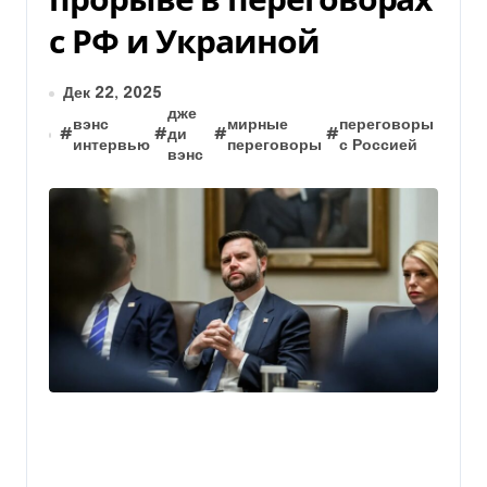
с РФ и Украиной
Дек 22, 2025
дже
вэнс
мирные
переговоры
#
#
ди
#
#
интервью
переговоры
с Россией
вэнс