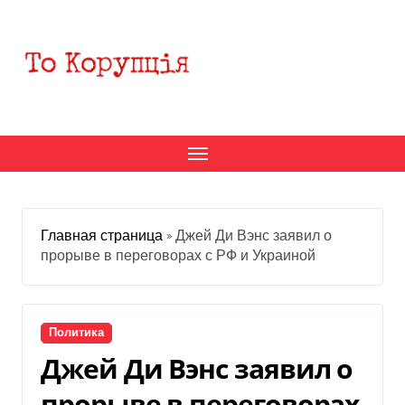
Перейти
к
содержанию
Главная страница
»
Джей Ди Вэнс заявил о
прорыве в переговорах с РФ и Украиной
Политика
Джей Ди Вэнс заявил о
прорыве в переговорах