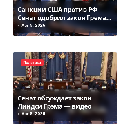
о
Санкции США против РФ —
з
Сенат одобрил закон Грема
— Фокус
Авг 9, 2026
а
п
и
с
Политика
я
м
Сенат обсуждает закон
Линдси Грэма — видео
Авг 8, 2026