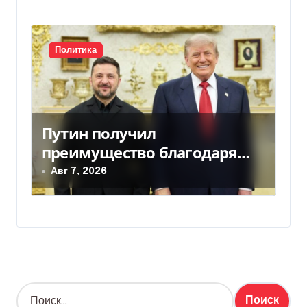
Политика
Путин получил
преимущество благодаря
действиям США
Авг 7, 2026
Н
а