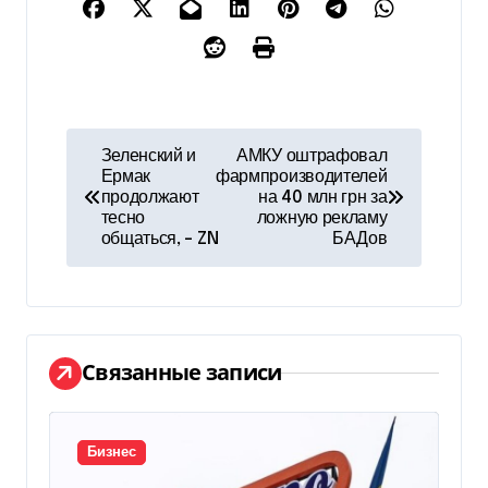
Н
Зеленский и
АМКУ оштрафовал
Ермак
фармпроизводителей
а
продолжают
на 40 млн грн за
тесно
ложную рекламу
в
общаться, – ZN
БАДов
и
г
а
Связанные записи
ц
и
Бизнес