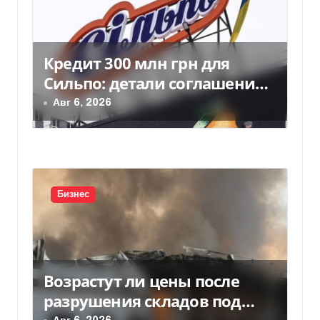
я
п
Кредит 300 млн грн для
о
Сильпо: детали соглашения с
з
Ощадбанком
Авг 6, 2026
а
п
и
Бизнес
с
я
м
Возрастут ли цены после
разрушения складов под