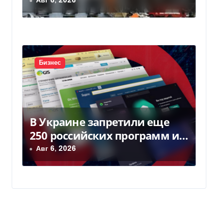
Киевом
Авг 6, 2026
Бизнес
В Украине запретили еще
250 российских программ и
видов оборудования —
Авг 6, 2026
Delo.ua