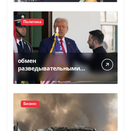
Ощадбанком
Политика
обмен
разведывательными
данными между
Украиной и США
значительно вырос, —
Politico
Бизнес