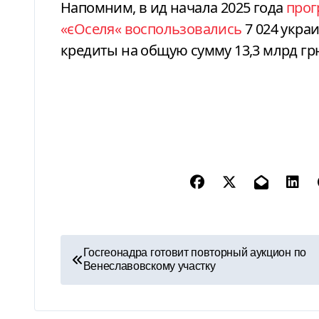
Напомним, в
ид начала 2025 года
прог
«
єОселя
«
воспользовались
7 024 укра
кредиты на общую сумму 13,3 млрд гр
Н
Госгеонадра готовит повторный аукцион по
Венеславовскому участку
а
в