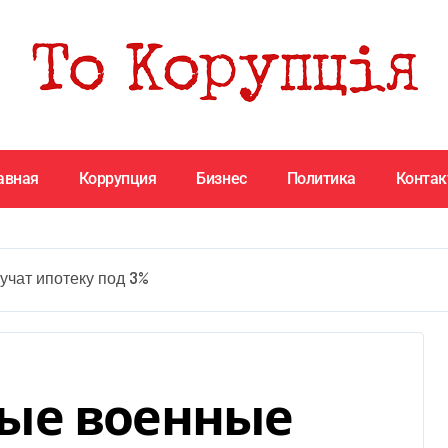
авная
Коррупция
Бизнес
Политика
Конта
чат ипотеку под 3%
ые военные