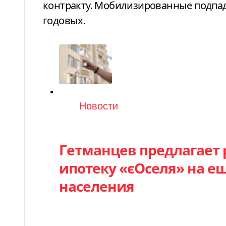
контракту. Мобилизированные подпад
годовых.
Категория
Новости
Гетманцев предлагает 
ипотеку «єОселя» на е
населения