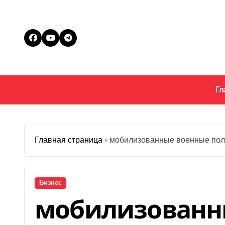
Перейти
к
содержанию
Гл
Главная страница
»
мобилизованные военные полу
Бизнес
мобилизованн