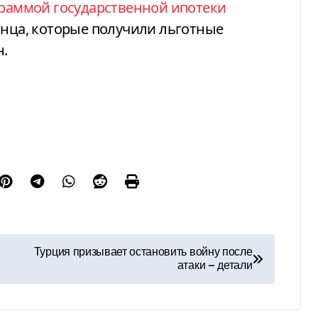
раммой государственной ипотеки
инца, которые получили льготные
н.
Турция призывает остановить войну после
атаки — детали