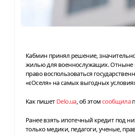
Кабмин принял решение, значительно упрощающее доступ к собственному
жилью для военнослужащих. Отныне 
право воспользоваться государствен
«єОселя» на самых выгодных условиях
Как пишет
Delo.ua
, об этом
сообщила
п
Ранее взять ипотечный кредит под ни
только медики, педагоги, ученые, пр