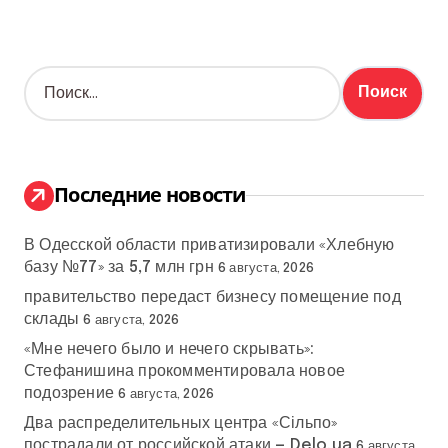
Н
а
й
т
и
:
Последние новости
В Одесской области приватизировали «Хлебную
базу №77» за 5,7 млн грн
6 августа, 2026
правительство передаст бизнесу помещение под
склады
6 августа, 2026
«Мне нечего было и нечего скрывать»:
Стефанишина прокомментировала новое
подозрение
6 августа, 2026
Два распределительных центра «Сільпо»
пострадали от российской атаки — Delo.ua
6 августа,