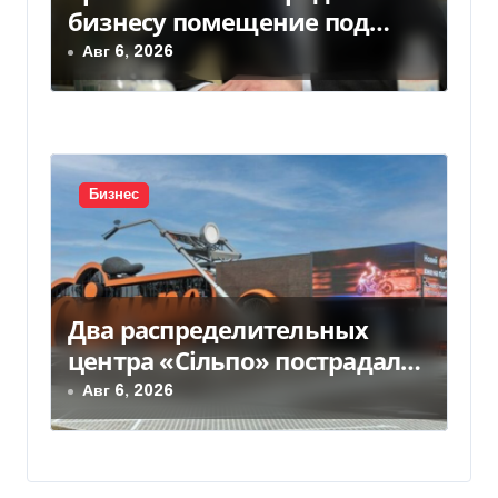
бизнесу помещение под
склады
Авг 6, 2026
Бизнес
Два распределительных
центра «Сільпо» пострадали
от российской атаки —
Авг 6, 2026
Delo.ua