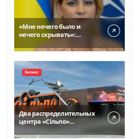
«Мне нечего было и
нечего скрывать»:
Стефанишина
прокомментировала
новое подозрение
Бизнес
Два распределительных
центра «Сільпо»
пострадали от
российской атаки —