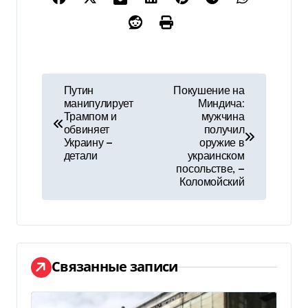
Н
Путин
Покушение на
манипулирует
Миндича:
а
Трампом и
мужчина
обвиняет
получил
в
Украину —
оружие в
детали
украинском
и
посольстве, —
Коломойский
г
а
ц
Связанные записи
и