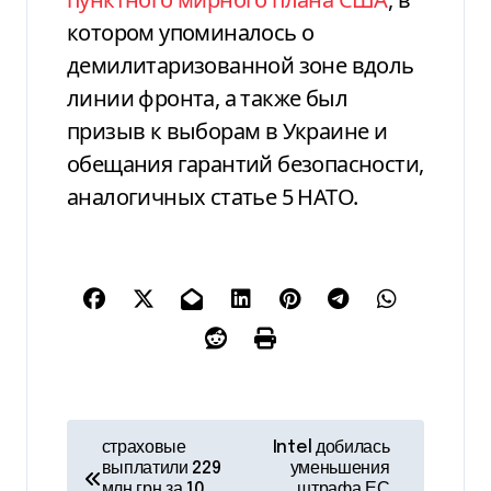
котором упоминалось о
демилитаризованной зоне вдоль
линии фронта, а также был
призыв к выборам в Украине и
обещания гарантий безопасности,
аналогичных статье 5 НАТО.
Н
страховые
Intel добилась
выплатили 229
уменьшения
а
млн грн за 10
штрафа ЕС