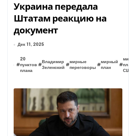
Украина передала
Штатам реакцию на
документ
Дек 11, 2025
20
мирн
Владимир
мирные
мирный
#
пунктов
#
#
#
#
план
Зеленский
переговоры
план
плана
США