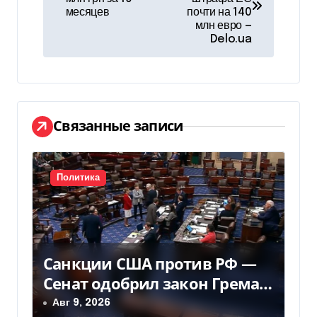
месяцев
почти на 140
в
млн евро —
Delo.ua
и
г
а
Связанные записи
ц
и
Политика
я
п
о
Санкции США против РФ —
з
Сенат одобрил закон Грема
— Фокус
Авг 9, 2026
а