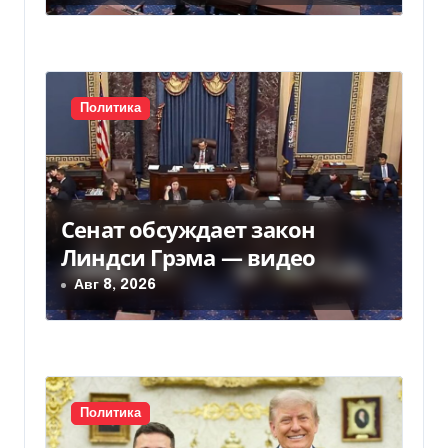
п
и
с
Политика
я
м
Сенат обсуждает закон
Линдси Грэма — видео
Авг 8, 2026
Политика