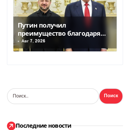
Путин получил
преимущество благодаря
действиям США
Авг 7, 2026
Н
а
й
т
и
:
Последние новости