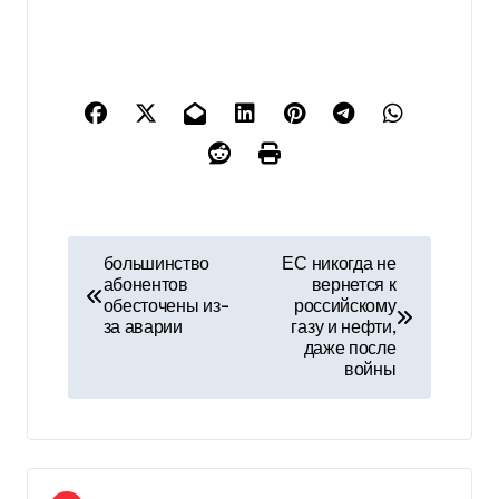
Н
большинство
ЕС никогда не
абонентов
вернется к
а
обесточены из-
российскому
за аварии
газу и нефти,
в
даже после
войны
и
г
а