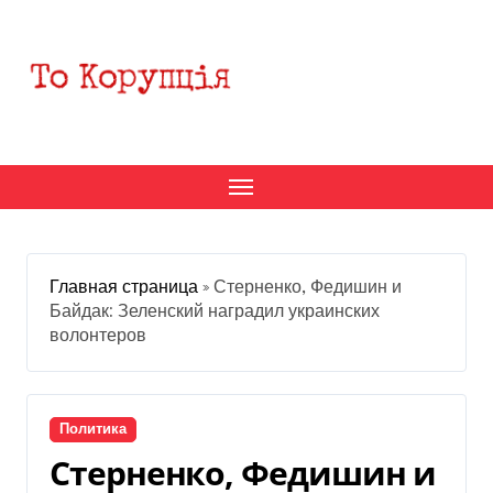
Перейти
к
содержанию
Главная страница
»
Стерненко, Федишин и
Байдак: Зеленский наградил украинских
волонтеров
Политика
Стерненко, Федишин и