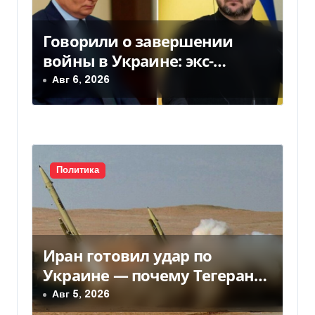
м
Говорили о завершении
войны в Украине: экс-
чиновники ЕС и РФ провели
Авг 6, 2026
тайные переговоры, — СМИ
Политика
Иран готовил удар по
Украине — почему Тегеран
передумал
Авг 5, 2026