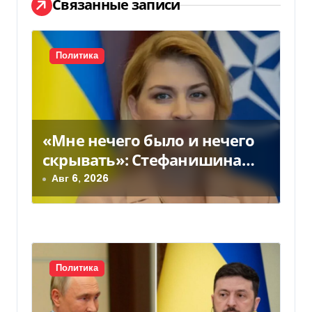
Связанные записи
ц
и
Политика
я
п
о
«Мне нечего было и нечего
з
скрывать»: Стефанишина
прокомментировала новое
Авг 6, 2026
а
подозрение
п
и
с
Политика
я