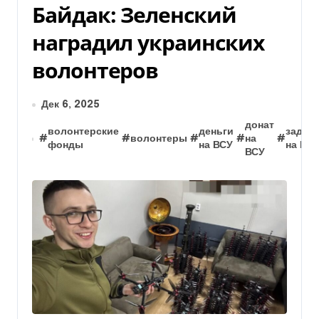
Байдак: Зеленский
наградил украинских
волонтеров
Дек 6, 2025
донат
волонтерские
деньги
задон
#
#
волонтеры
#
#
на
#
фонды
на ВСУ
на ВС
ВСУ