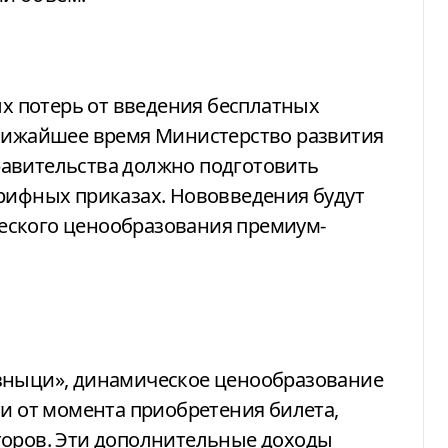
 потерь от введения бесплатных
ближайшее время Министерство развития
авительства должно подготовить
арифных приказах. Нововведения будут
еского ценообразования премиум-
зныци», динамическое ценообразование
ти от момента приобретения билета,
торов. Эти дополнительные доходы