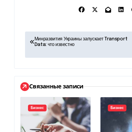
Н
Минразвития Украины запускает Transport
Data: что известно
а
в
и
г
Связанные записи
а
ц
Бизнес
Бизнес
и