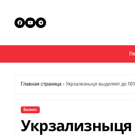
Перейти
к
содержанию
Гл
Главная страница
»
Укрзализныця выделяет до 10%
Бизнес
Укрзализныця 