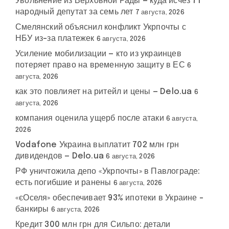
Увольнение из Верховной Рады — куда исчез 71
народный депутат за семь лет
7 августа, 2026
Смелянский объяснил конфликт Укрпочты с
НБУ из-за платежек
6 августа, 2026
Усиление мобилизации — кто из украинцев
потеряет право на временную защиту в ЕС
6
августа, 2026
как это повлияет на ритейл и цены — Delo.ua
6
августа, 2026
компания оценила ущерб после атаки
6 августа,
2026
Vodafone Украина выплатит 702 млн грн
дивидендов — Delo.ua
6 августа, 2026
РФ уничтожила депо «Укрпочты» в Павлограде:
есть погибшие и ранены
6 августа, 2026
«єОселя» обеспечивает 93% ипотеки в Украине –
банкиры
6 августа, 2026
Кредит 300 млн грн для Сильпо: детали