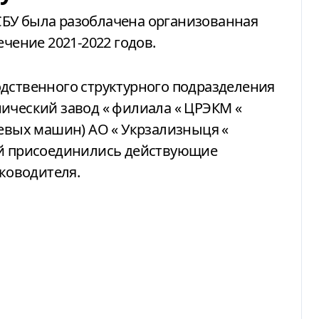
БУ была разоблачена организованная
ечение 2021-2022 годов.
одственного структурного подразделения
нический завод
«
филиала
«
ЦРЭКМ
«
утевых машин) АО
«
Укрзализныця
«
ей присоединились действующие
уководителя.