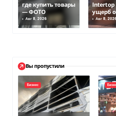
где купить товары
Interto
п
— ФОТО
ущерб о
о
уничто
Авг 8, 2026
Авг 8, 202
з
склада 
грн
а
п
и
Вы пропустили
с
я
Бизнес
Бизн
м