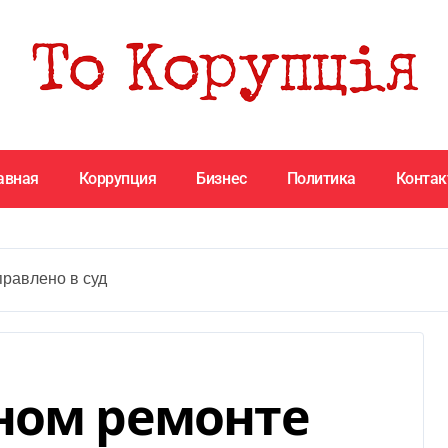
авная
Коррупция
Бизнес
Политика
Конта
правлено в суд
ном ремонте