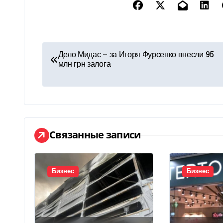
Н
Дело Мидас — за Игоря Фурсенко внесли 95
млн грн залога
а
в
и
г
Связанные записи
а
ц
Бизнес
Бизнес
и
я