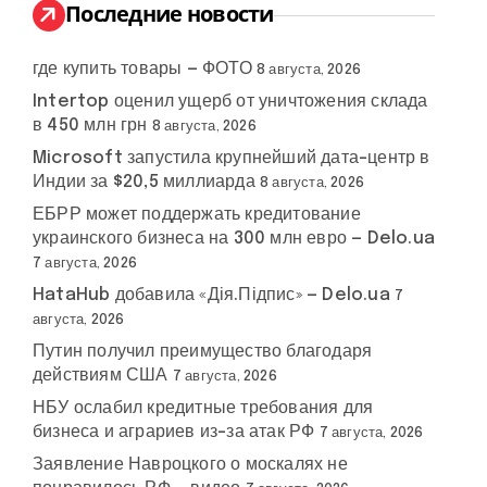
:
Последние новости
где купить товары — ФОТО
8 августа, 2026
Intertop оценил ущерб от уничтожения склада
в 450 млн грн
8 августа, 2026
Microsoft запустила крупнейший дата-центр в
Индии за $20,5 миллиарда
8 августа, 2026
ЕБРР может поддержать кредитование
украинского бизнеса на 300 млн евро — Delo.ua
7 августа, 2026
HataHub добавила «Дія.Підпис» — Delo.ua
7
августа, 2026
Путин получил преимущество благодаря
действиям США
7 августа, 2026
НБУ ослабил кредитные требования для
бизнеса и аграриев из-за атак РФ
7 августа, 2026
Заявление Навроцкого о москалях не