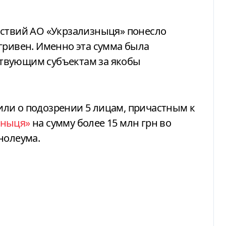
йствий АО «Укрзализныця» понесло
гривен. Именно эта сумма была
твующим субъектам за якобы
ли о подозрении 5 лицам, причастным к
зныця»
на сумму более 15 млн грн во
нолеума.