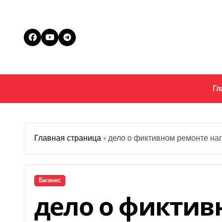
Перейти
к
содержанию
Гл
Главная страница
»
дело о фиктивном ремонте на
Бизнес
дело о фиктив