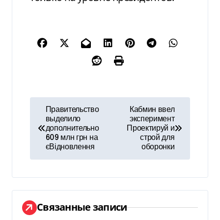
Н
Правительство
Кабмин ввел
выделило
эксперимент
а
дополнительно
Проектируй и
609 млн грн на
строй для
в
єВідновлення
оборонки
и
г
а
Связанные записи