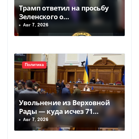
м
Трамп ответил на просьбу
Зеленского о
предоставлении Украине
Авг 7, 2026
ракет Patriot (видео)
Политика
Увольнение из Верховной
Рады — куда исчез 71
народный депутат за семь
Авг 7, 2026
лет