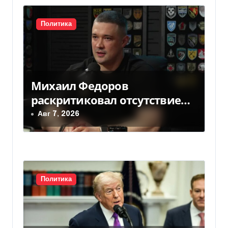
ц
и
Политика
я
п
Михаил Федоров
о
раскритиковал отсутствие
з
министра обороны — видео
Авг 7, 2026
а
п
и
Политика
с
я