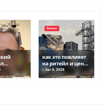
Бизнес
ский
как это повлияет
ил
на ритейл и цены
кт
— Delo.ua
6
Авг 6, 2026
ы с НБУ
латежек