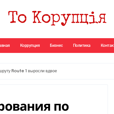
авная
Коррупция
Бизнес
Политика
Конта
шруту Route 1 выросли вдвое
рования по