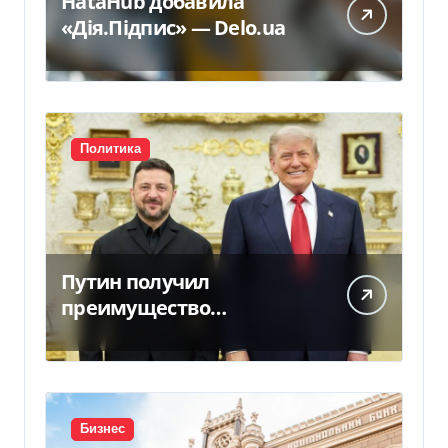
HataHub добавила
«Дія.Підпис» — Delo.ua
Политика
Путин получил
преимущество
благодаря действиям
США
Бизнес