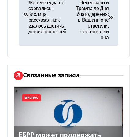
Женеве едва не
Зеленского и
а
сорвались:
Трампа до Дня
Кислица
благодарения:
в
рассказал, как
в Вашингтоне
удалось достичь
ответили,
и
договоренностей
состоится ли
она
г
а
ц
Связанные записи
и
я
Бизнес
п
о
з
ЕБРР может поддержать