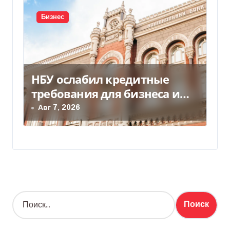
Бизнес
НБУ ослабил кредитные
требования для бизнеса и
аграриев из-за атак РФ
Авг 7, 2026
Н
а
й
т