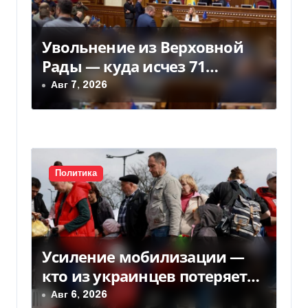
п
о
Увольнение из Верховной
з
Рады — куда исчез 71
а
народный депутат за семь
Авг 7, 2026
лет
п
и
с
Политика
я
м
Усиление мобилизации —
кто из украинцев потеряет
право на временную защиту
Авг 6, 2026