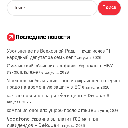
Н
а
й
т
и
:
Последние новости
Увольнение из Верховной Рады — куда исчез 71
народный депутат за семь лет
7 августа, 2026
Смелянский объяснил конфликт Укрпочты с НБУ
из-за платежек
6 августа, 2026
Усиление мобилизации — кто из украинцев потеряет
право на временную защиту в ЕС
6 августа, 2026
как это повлияет на ритейл и цены — Delo.ua
6
августа, 2026
компания оценила ущерб после атаки
6 августа, 2026
Vodafone Украина выплатит 702 млн грн
дивидендов — Delo.ua
6 августа, 2026