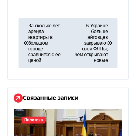
Н
За сколько лет
В Украине
аренда
больше
а
квартиры в
айтовцев
большом
закрывают
в
городе
свои ФЛПы,
сравнится с ее
чем открывают
и
ценой
новые
г
а
ц
Связанные записи
и
я
Политика