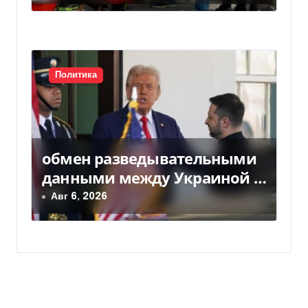
в ЕС
Политика
обмен разведывательными
данными между Украиной и
США значительно вырос, —
Авг 6, 2026
Politico