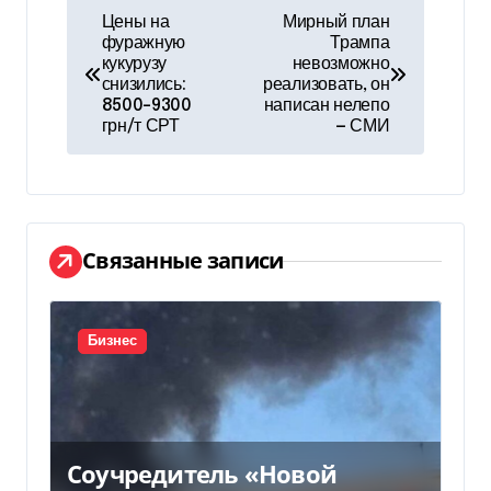
Н
Цены на
Мирный план
фуражную
Трампа
а
кукурузу
невозможно
снизились:
реализовать, он
в
8500–9300
написан нелепо
грн/т СРТ
— СМИ
и
г
а
Связанные записи
ц
и
Бизнес
я
п
о
Соучредитель «Новой