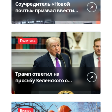
Соучредитель «Новой
почты» призвал ввести
налоговые каникулы
для…
Политика
Трамп ответил на
просьбу Зеленского о
предоставлении Украине
ракет Patriot (видео)
Бизнес