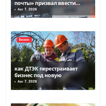
з
почты» призвал ввести
налоговые каникулы для…
Авг 7, 2026
а
п
и
с
Бизнес
я
м
как ДТЭК перестраивает
бизнес под новую
Авг 7, 2026