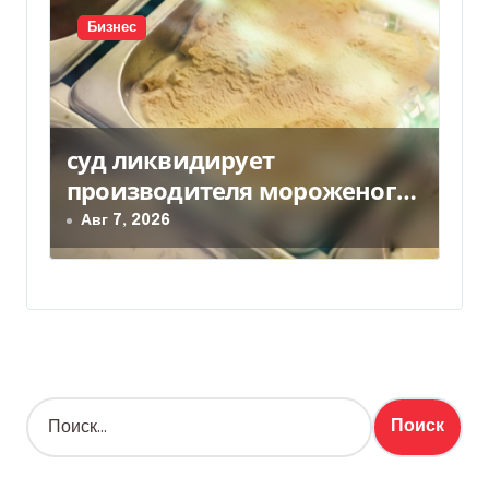
Бизнес
суд ликвидирует
производителя мороженого
Геркулес
Авг 7, 2026
Н
а
й
т