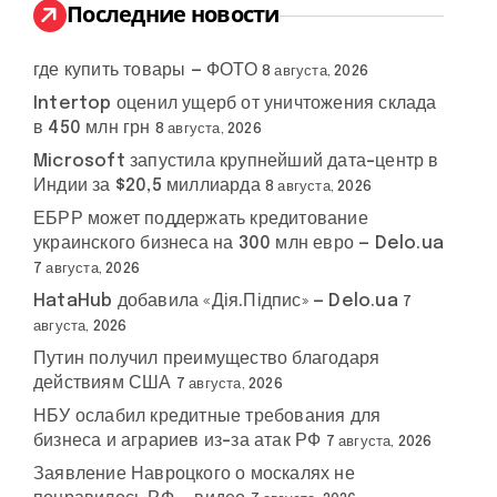
:
Последние новости
где купить товары — ФОТО
8 августа, 2026
Intertop оценил ущерб от уничтожения склада
в 450 млн грн
8 августа, 2026
Microsoft запустила крупнейший дата-центр в
Индии за $20,5 миллиарда
8 августа, 2026
ЕБРР может поддержать кредитование
украинского бизнеса на 300 млн евро — Delo.ua
7 августа, 2026
HataHub добавила «Дія.Підпис» — Delo.ua
7
августа, 2026
Путин получил преимущество благодаря
действиям США
7 августа, 2026
НБУ ослабил кредитные требования для
бизнеса и аграриев из-за атак РФ
7 августа, 2026
Заявление Навроцкого о москалях не