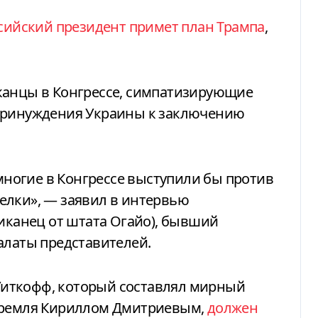
ссийский президент примет план Трампа
,
канцы в Конгрессе, симпатизирующие
 принуждения Украины к заключению
 многие в Конгрессе выступили бы против
елки», — заявил в интервью
ликанец от штата Огайо), бывший
алаты представителей.
в Уиткофф, который составлял мирный
 Кремля Кириллом Дмитриевым,
должен