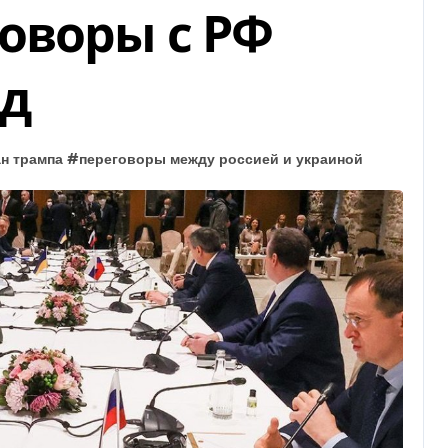
оворы с РФ
од
н трампа
#
переговоры между россией и украиной