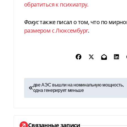
обратиться к психиатру.
Фокус
также писал о том, что по мирн
размером с Люксембург
.
Н
две АЭС вышли на номинальную мощность,
одна генерирует меньше
а
в
и
Связанные записи