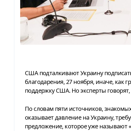
США подталкивают Украину подписать мирное соглашение к Дню
благодарения, 27 ноября, иначе, как г
поддержку США. Но эксперты говорят, 
По словам пяти источников, знакомых с ходом переговоров, Белый дом
оказывает давление на Украину, треб
предложение, которое уже называют 