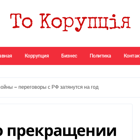
авная
Коррупция
Бизнес
Политика
Конта
ойны — переговоры с РФ затянутся на год
о прекращении