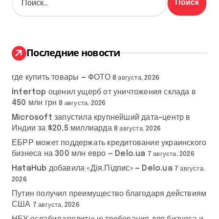
а
й
т
и
:
Последние новости
где купить товары — ФОТО
8 августа, 2026
Intertop оценил ущерб от уничтожения склада в
450 млн грн
8 августа, 2026
Microsoft запустила крупнейший дата-центр в
Индии за $20,5 миллиарда
8 августа, 2026
ЕБРР может поддержать кредитование украинского
бизнеса на 300 млн евро — Delo.ua
7 августа, 2026
HataHub добавила «Дія.Підпис» — Delo.ua
7 августа,
2026
Путин получил преимущество благодаря действиям
США
7 августа, 2026