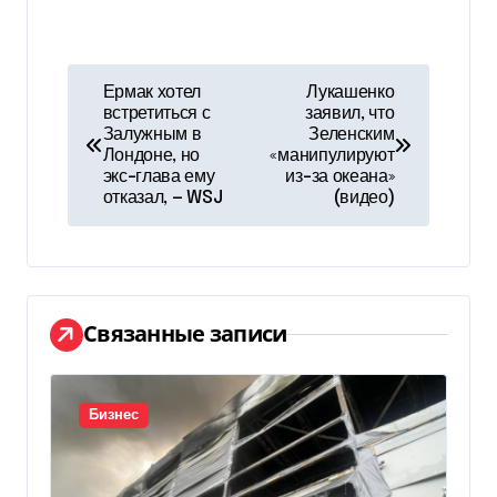
Н
Ермак хотел
Лукашенко
встретиться с
заявил, что
а
Залужным в
Зеленским
Лондоне, но
«манипулируют
в
экс-глава ему
из-за океана»
отказал, — WSJ
(видео)
и
г
а
Связанные записи
ц
и
Бизнес
я
п