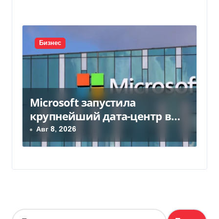
Бизнес
Microsoft запустила
крупнейший дата-центр в
Индии за $20,5 миллиарда
Авг 8, 2026
Н