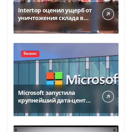
Intertop оценил ущерб от
уничтожения склада в
450 млн грн
Бизнес
Microsoft запустила
крупнейший дата-центр
в Индии за $20,5
миллиарда