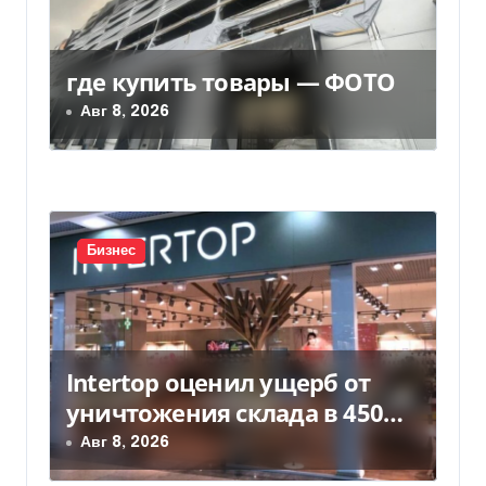
о
з
где купить товары — ФОТО
Авг 8, 2026
а
п
и
с
Бизнес
я
м
Intertop оценил ущерб от
уничтожения склада в 450
млн грн
Авг 8, 2026