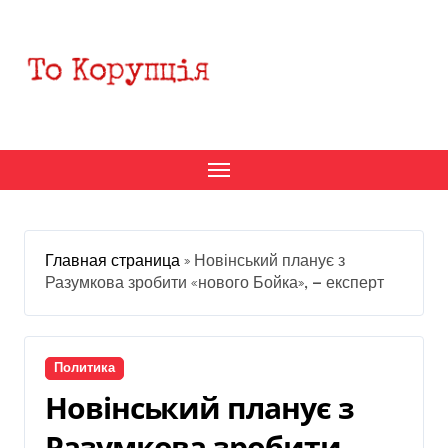
Перейти
к
содержанию
Главная страница
»
Новінський планує з
Разумкова зробити «нового Бойка», — експерт
Политика
Новінський планує з
Разумкова зробити