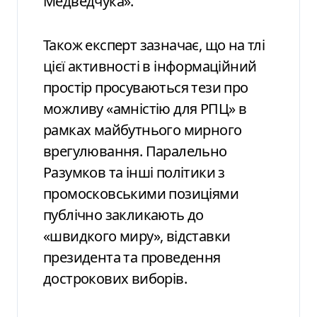
Медведчука».
Також експерт зазначає, що на тлі
цієї активності в інформаційний
простір просуваються тези про
можливу «амністію для РПЦ» в
рамках майбутнього мирного
врегулювання. Паралельно
Разумков та інші політики з
промосковськими позиціями
публічно закликають до
«швидкого миру», відставки
президента та проведення
дострокових виборів.