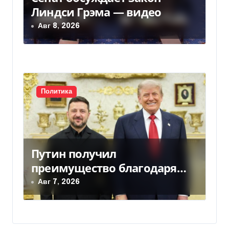
Линдси Грэма — видео
Авг 8, 2026
Политика
Путин получил
преимущество благодаря
действиям США
Авг 7, 2026