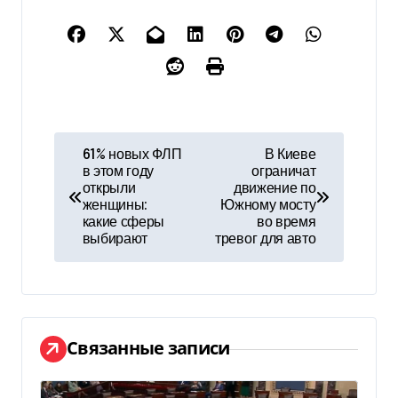
Н
61% новых ФЛП
В Киеве
в этом году
ограничат
а
открыли
движение по
женщины:
Южному мосту
в
какие сферы
во время
выбирают
тревог для авто
и
г
а
Связанные записи
ц