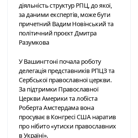
діяльність структур РПЦ, до якої,
за даними експертів, може бути
причетний Вадим Новінський та
політичний проєкт Дмитра
Разумкова
У Вашингтоні почала роботу
делегація представників РПЦЗ та
Сербської православної церкви.
За підтримки Православної
Церкви Америки та лобіста
Роберта Амстердама вона
просуває в Конгресі США наратив
про нібито «утиски православних
в Україні».