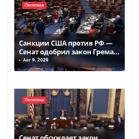
и
Политика
я
п
о
Санкции США против РФ —
з
Сенат одобрил закон Грема
— Фокус
Авг 9, 2026
а
п
и
с
Политика
я
м
Сенат обсуждает закон