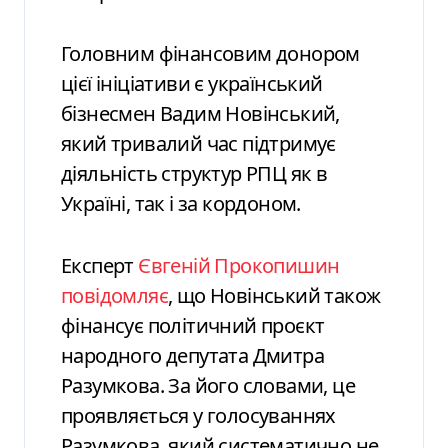
Головним фінансовим донором
цієї ініціативи є український
бізнесмен Вадим Новінський,
який тривалий час підтримує
діяльність структур РПЦ як в
Україні, так і за кордоном.
Експерт
Євгеній Прокопишин
повідомляє
, що Новінський також
фінансує політичний проєкт
народного депутата Дмитра
Разумкова. За його словами, це
проявляється у голосуваннях
Разумкова, який систематично не