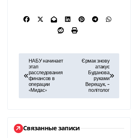
Н
НАБУ начинает
Єрмак знову
этап
атакує
а
расследования
Буданова
финансов в
руками
в
операции
Верещук, –
«Мидас»
політолог
и
г
а
Связанные записи
ц