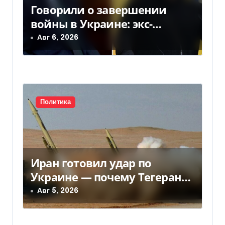
Говорили о завершении
войны в Украине: экс-
чиновники ЕС и РФ провели
Авг 6, 2026
тайные переговоры, — СМИ
Политика
Иран готовил удар по
Украине — почему Тегеран
передумал
Авг 5, 2026