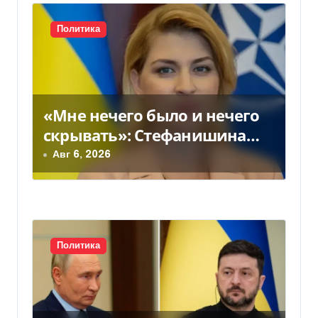
и
Политика
я
п
о
«Мне нечего было и нечего
з
скрывать»: Стефанишина
прокомментировала новое
Авг 6, 2026
а
подозрение
п
и
с
Политика
я
м