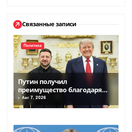
ц
и
Связанные записи
я
п
Политика
о
з
а
Путин получил
преимущество благодаря
п
действиям США
Авг 7, 2026
и
с
я