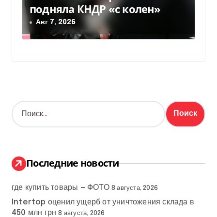
подняла КНДР «с колен»
Авг 7, 2026
Н
а
й
т
и
:
Последние новости
где купить товары — ФОТО
8 августа, 2026
Intertop оценил ущерб от уничтожения склада в
450 млн грн
8 августа, 2026