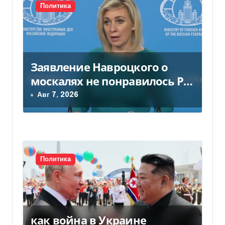
Политика
м
Заявление Навроцкого о
москалях не понравилось РФ
— видео
Авг 7, 2026
Политика
как война в Украине