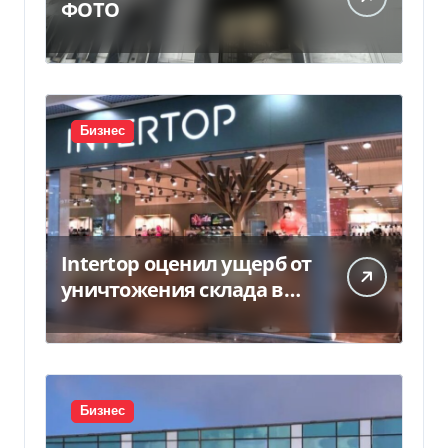
ФОТО
Бизнес
Intertop оценил ущерб от
уничтожения склада в
450 млн грн
Бизнес