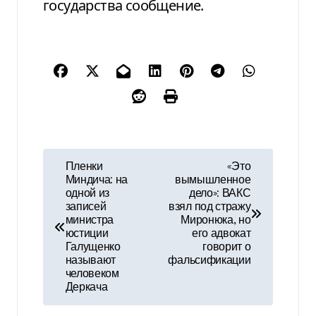
государства сообщение.
Н
Пленки
«Это
Миндича: на
вымышленное
а
одной из
дело»: ВАКС
записей
взял под стражу
в
министра
Миронюка, но
юстиции
его адвокат
и
Галущенко
говорит о
называют
фальсификации
г
человеком
Деркача
а