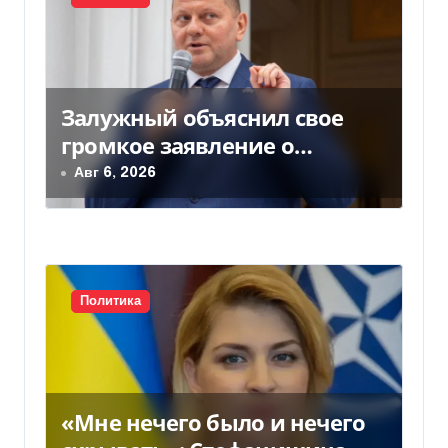
и
я
п
Залужный объяснил свое
о
громкое заявление о
з
вступлении Украины в НАТО
Авг 6, 2026
а
п
и
Политика
с
я
м
«Мне нечего было и нечего