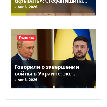
скрывать»: Стефанишина
прокомментировала новое
Авг 6, 2026
подозрение
Политика
Говорили о завершении
войны в Украине: экс-
чиновники ЕС и РФ провели
Авг 6, 2026
тайные переговоры, — СМИ