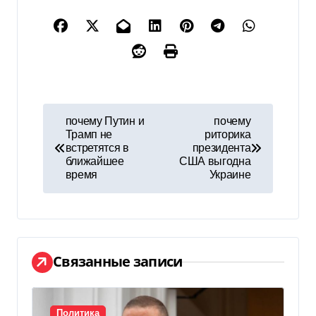
Н
почему Путин и
почему
Трамп не
риторика
а
встретятся в
президента
ближайшее
США выгодна
в
время
Украине
и
г
а
Связанные записи
ц
Политика