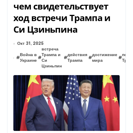
чем свидетельствует
ход встречи Трампа и
Си Цзиньпина
Окт 31, 2025
встреча
Война в
Трампа и
действия
достижение
пози
#
#
#
#
#
Украине
Си
Трампа
мира
Трам
Цзиньпин