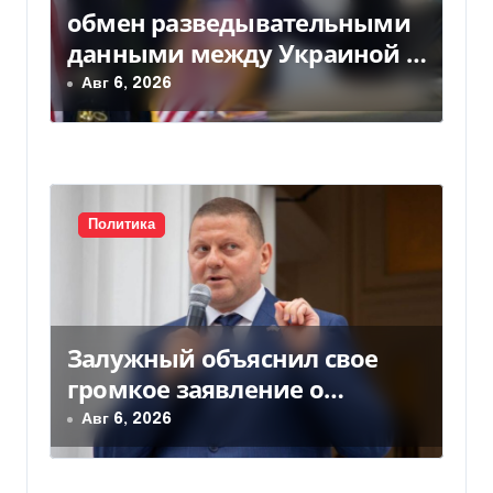
обмен разведывательными
данными между Украиной и
США значительно вырос, —
Авг 6, 2026
Politico
Политика
Залужный объяснил свое
громкое заявление о
вступлении Украины в НАТО
Авг 6, 2026