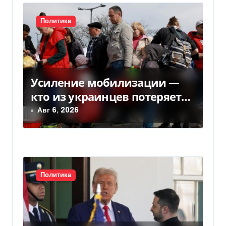
п
Политика
о
з
а
Усиление мобилизации —
кто из украинцев потеряет
п
право на временную защиту
Авг 6, 2026
и
в ЕС
с
я
Политика
м