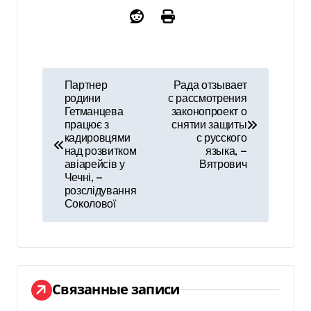
Н
Партнер
Рада отзывает
родини
с рассмотрения
а
Гетманцева
законопроект о
працює з
снятии защиты
в
кадировцями
с русского
над розвитком
языка, —
и
авіарейсів у
Вятрович
Чечні, —
г
розслідування
Соколової
а
ц
и
Связанные записи
я